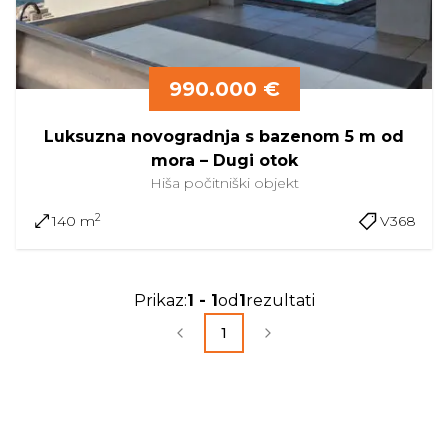
990.000 €
Luksuzna novogradnja s bazenom 5 m od
mora – Dugi otok
Hiša
počitniški objekt
2
140 m
V368
Prikaz
:
1
-
1
od
1
rezultati
1