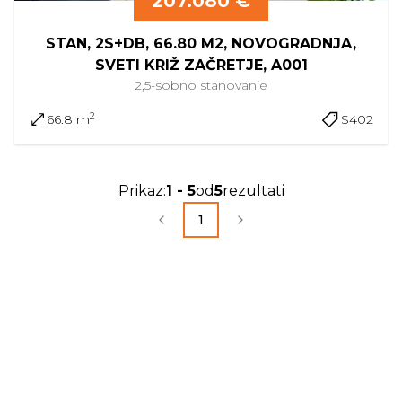
207.080 €
STAN, 2S+DB, 66.80 M2, NOVOGRADNJA,
SVETI KRIŽ ZAČRETJE, A001
2,5-sobno
stanovanje
2
66.8 m
S402
Prikaz
:
1
-
5
od
5
rezultati
1