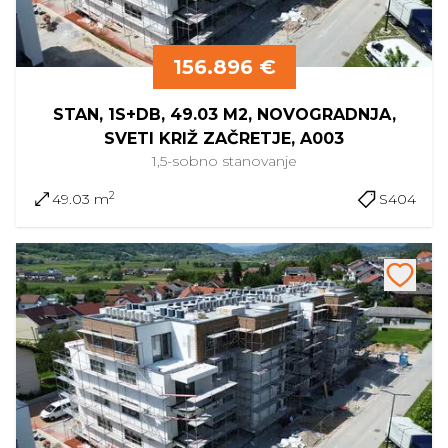
156.896 €
STAN, 1S+DB, 49.03 M2, NOVOGRADNJA,
SVETI KRIŽ ZAČRETJE, A003
1,5-sobno
stanovanje
2
49.03 m
S404