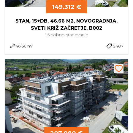
149.312 €
STAN, 1S+DB, 46.66 M2, NOVOGRADNJA,
SVETI KRIŽ ZAČRETJE, B002
1,5-sobno
stanovanje
2
46.66 m
S407