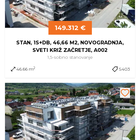
149.312 €
STAN, 1S+DB, 46,66 M2, NOVOGRADNJA,
SVETI KRIŽ ZAČRETJE, A002
1,5-sobno
stanovanje
2
46.66 m
S403