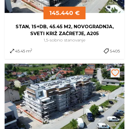
145.440 €
STAN, 1S+DB, 45.45 M2, NOVOGRADNJA,
SVETI KRIŽ ZAČRETJE, A205
1,5-sobno
stanovanje
2
45.45 m
S405