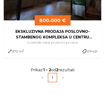
800.000 €
EKSKLUZIVNA PRODAJA POSLOVNO-
STAMBENOG KOMPLEKSA U CENTRU
Gostinski lokal
poslovni prostor
KRAPINE
2
370 m
PP421
Prikaz
:
1
-
2
od
2
rezultati
1