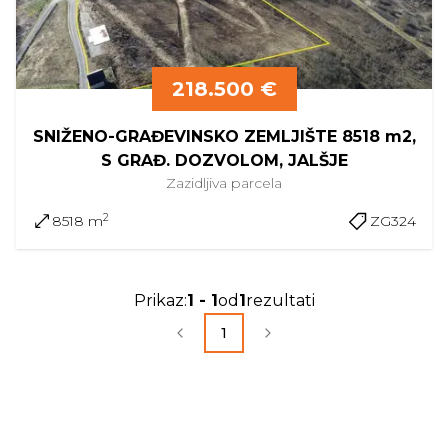
218.500 €
SNIŽENO-GRAĐEVINSKO ZEMLJIŠTE 8518 m2,
S GRAĐ. DOZVOLOM, JALŠJE
Zazidljiva
parcela
2
8518 m
ZG324
Prikaz
:
1
-
1
od
1
rezultati
1