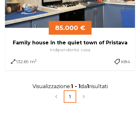
85.000 €
Family house in the quiet town of Pristava
Indipendente
casa
2
132.69 m
K84
Visualizzazione
:
1
-
1
da
1
risultati
1