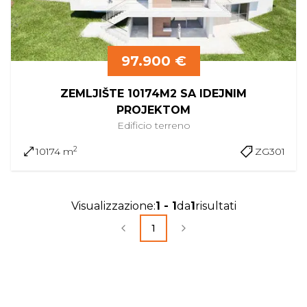
97.900 €
ZEMLJIŠTE 10174M2 SA IDEJNIM
PROJEKTOM
Edificio
terreno
2
10174 m
ZG301
Visualizzazione
:
1
-
1
da
1
risultati
1