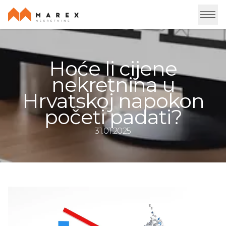
Hoće li cijene
nekretnina u
Hrvatskoj napokon
početi padati?
31.01.2025