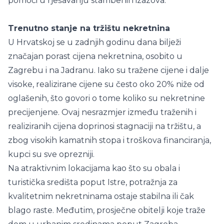
pomoći u rješavanju stambenih izazova.
Trenutno stanje na tržištu nekretnina
U Hrvatskoj se u zadnjih godinu dana bilježi
značajan porast cijena nekretnina, osobito u
Zagrebu i na Jadranu. Iako su tražene cijene i dalje
visoke, realizirane cijene su često oko 20% niže od
oglašenih, što govori o tome koliko su nekretnine
precijenjene. Ovaj nesrazmjer između traženih i
realiziranih cijena doprinosi stagnaciji na tržištu, a
zbog visokih kamatnih stopa i troškova financiranja,
kupci su sve oprezniji.
Na atraktivnim lokacijama kao što su obala i
turistička središta poput Istre, potražnja za
kvalitetnim nekretninama ostaje stabilna ili čak
blago raste. Međutim, prosječne obitelji koje traže