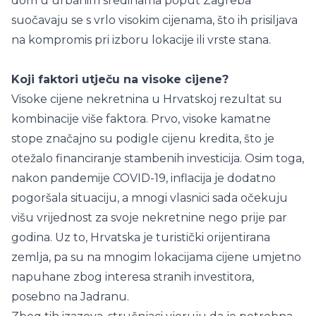
dom u urbanim sredinama poput Zagreba
suočavaju se s vrlo visokim cijenama, što ih prisiljava
na kompromis pri izboru lokacije ili vrste stana.
Koji faktori utječu na visoke cijene?
Visoke cijene nekretnina u Hrvatskoj rezultat su
kombinacije više faktora. Prvo, visoke kamatne
stope značajno su podigle cijenu kredita, što je
otežalo financiranje stambenih investicija. Osim toga,
nakon pandemije COVID-19, inflacija je dodatno
pogoršala situaciju, a mnogi vlasnici sada očekuju
višu vrijednost za svoje nekretnine nego prije par
godina. Uz to, Hrvatska je turistički orijentirana
zemlja, pa su na mnogim lokacijama cijene umjetno
napuhane zbog interesa stranih investitora,
posebno na Jadranu.