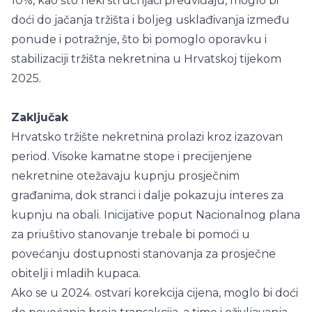
10%, kao što neki stručnjaci predviđaju, moglo bi
doći do jačanja tržišta i boljeg usklađivanja između
ponude i potražnje, što bi pomoglo oporavku i
stabilizaciji tržišta nekretnina u Hrvatskoj tijekom
2025.
Zaključak
Hrvatsko tržište nekretnina prolazi kroz izazovan
period. Visoke kamatne stope i precijenjene
nekretnine otežavaju kupnju prosječnim
građanima, dok stranci i dalje pokazuju interes za
kupnju na obali. Inicijative poput Nacionalnog plana
za priuštivo stanovanje trebale bi pomoći u
povećanju dostupnosti stanovanja za prosječne
obitelji i mladih kupaca.
Ako se u 2024. ostvari korekcija cijena, moglo bi doći