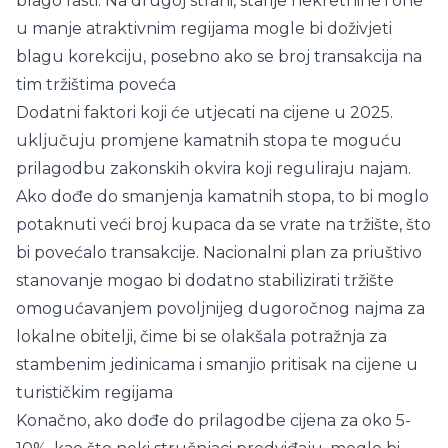
blago rasti. Na drugoj strani, starije nekretnine i one
u manje atraktivnim regijama mogle bi doživjeti
blagu korekciju, posebno ako se broj transakcija na
tim tržištima poveća​
Dodatni faktori koji će utjecati na cijene u 2025.
uključuju promjene kamatnih stopa te moguću
prilagodbu zakonskih okvira koji reguliraju najam.
Ako dođe do smanjenja kamatnih stopa, to bi moglo
potaknuti veći broj kupaca da se vrate na tržište, što
bi povećalo transakcije. Nacionalni plan za priuštivo
stanovanje mogao bi dodatno stabilizirati tržište
omogućavanjem povoljnijeg dugoročnog najma za
lokalne obitelji, čime bi se olakšala potražnja za
stambenim jedinicama i smanjio pritisak na cijene u
turističkim regijama​
Konačno, ako dođe do prilagodbe cijena za oko 5-