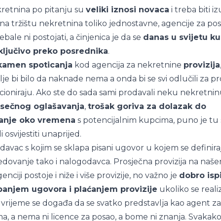
kretnina po pitanju su
veliki iznosi novaca
i treba biti 
i na tržištu nekretnina toliko jednostavne, agencije za 
ale ni postojati, a činjenica je da se
danas u svijetu k
ključivo preko posrednika
.
kamen spoticanja
kod agencija za nekretnine
provizija
je bi bilo da naknade nema a onda bi se svi odlučili za p
cioniraju. Ako ste do sada sami prodavali neku nekretnin
esečnog oglašavanja
,
trošak goriva za dolazak do
vanje oko vremena
s potencijalnim kupcima, puno je tu s
li osvijestiti unaprijed.
davac s kojim se sklapa pisani ugovor u kojem se definir
dovanje tako i nalogodavca. Prosječna provizija na našem
nciji postoje i niže i više provizije, no važno je
dobro ispi
apanjem ugovora i plaćanjem provizije
ukoliko se realiz
e vrijeme se događa da se svatko predstavlja kao agent z
 a nema ni licence za posao, a bome ni znanja. Svakako