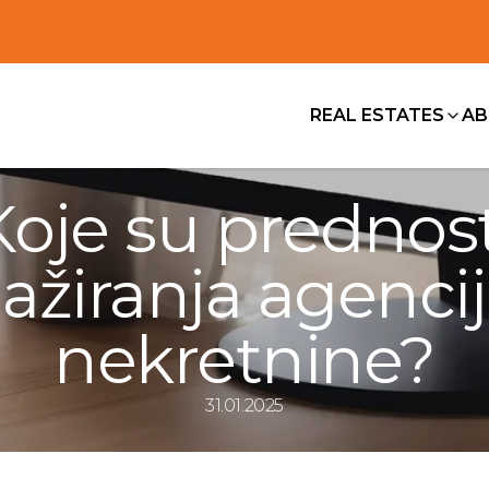
REAL ESTATES
AB
Koje su prednost
ažiranja agencij
nekretnine?
31.01.2025