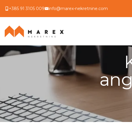
+385 91 3105 009
info@marex-nekretnine.com
ang