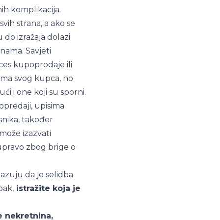
nih komplikacija.
vih strana, a ako se
 do izražaja dolazi
nama. Savjeti
oces kupoprodaje ili
 ima svog kupca, no
i i one koji su sporni.
opredaji, upisima
snika, također
 može izazvati
upravo zbog brige o
azuju da je selidba
pak,
istražite koja je
 nekretnina,