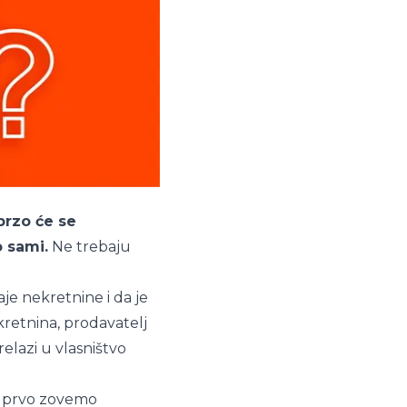
brzo će se
o sami.
Ne trebaju
je nekretnine i da je
ekretnina, prodavatelj
lazi u vlasništvo
ar prvo zovemo