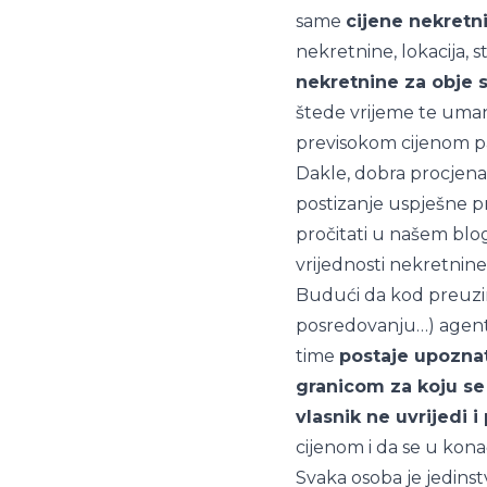
same
cijene nekretn
nekretnine, lokacija, 
nekretnine za obje 
štede vrijeme te umanj
previsokom cijenom pa
Dakle, dobra procjena 
postizanje uspješne p
pročitati u našem blo
vrijednosti nekretnine
Budući da kod preuzim
posredovanju…) agent 
time
postaje upoznat
granicom za koju se 
vlasnik ne uvrijedi 
cijenom i da se u kona
Svaka osoba je jedins