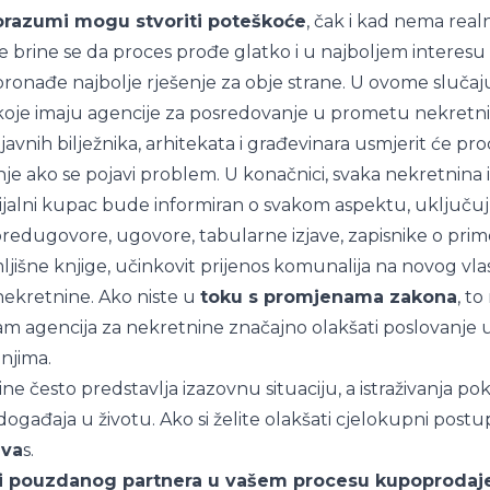
orazumi mogu stvoriti poteškoće
, čak i kad nema real
 brine se da proces prođe glatko i u najboljem interesu s
ronađe najbolje rješenje za obje strane. U ovome slučaju
koje imaju agencije za posredovanje u prometu nekretni
javnih bilježnika, arhitekata i građevinara usmjerit će pr
nje ako se pojavi problem. U konačnici, svaka nekretnina
ijalni kupac bude informiran o svakom aspektu, uključujuć
edugovore, ugovore, tabularne izjave, zapisnike o prim
ljišne knjige, učinkovit prijenos komunalija na novog vla
nekretnine. Ako niste u
toku s promjenama zakona
, to
m agencija za nekretnine značajno olakšati poslovanje 
njima.
 često predstavlja izazovnu situaciju, a istraživanja pok
 događaja u životu. Ako si želite olakšati cjelokupni postu
 va
s.
 i pouzdanog partnera u vašem procesu kupoprodaje