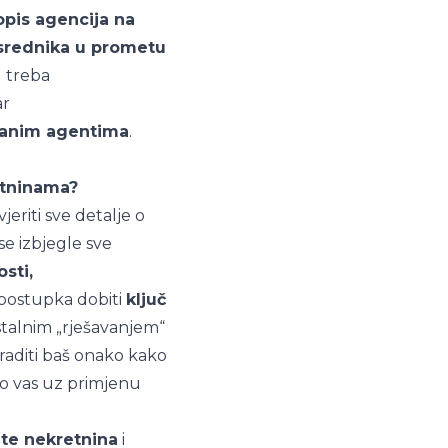
opis agencija na
posrednika u prometu
u treba
ar
iranim agentima
.
etninama?
jeriti sve detalje o
se izbjegle sve
sti,
 postupka dobiti
ključ
stalnim „rješavanjem“
draditi baš onako kako
to vas uz primjenu
šte nekretnina
i