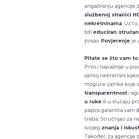
angažiranju agencije
službenoj stranici H
nekretninama
. Uz to
biti
educiran
,
stručan
posao.
Povjerenje
je
Pitate se što vam t
Prvo i najvažnije u p
samoj nekretnini kako 
moguće zamke koje su
transparentnost
i si
u ruke
ili u slučaju 
papira garantira vam d
treba. Stručnjaci za n
svojeg
znanja i iskus
Također, za agencije