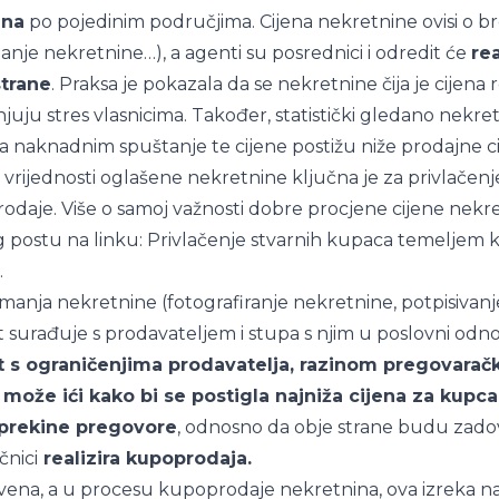
ina
po pojedinim područjima. Cijena nekretnine ovisi o br
stanje nekretnine…), a agenti su posrednici i odredit će
re
strane
. Praksa je pokazala da se nekretnine čija je cijena 
uju stres vlasnicima. Također, statistički gledano nekre
 naknadnim spuštanje te cijene postižu niže prodajne ci
vrijednosti oglašene nekretnine ključna je za privlačenj
rodaje. Više o samoj važnosti dobre procjene cijene nek
g postu na linku:
Privlačenje stvarnih kupaca temeljem k
.
anja nekretnine (fotografiranje nekretnine, potpisivan
surađuje s prodavateljem i stupa s njim u poslovni odn
 s ograničenjima prodavatelja, razinom pregovaračk
može ići kako bi se postigla najniža cijena za kupca
i prekine pregovore
, odnosno da obje strane budu zado
čnici
realizira kupoprodaja.
tvena, a u procesu kupoprodaje nekretnina, ova izreka n