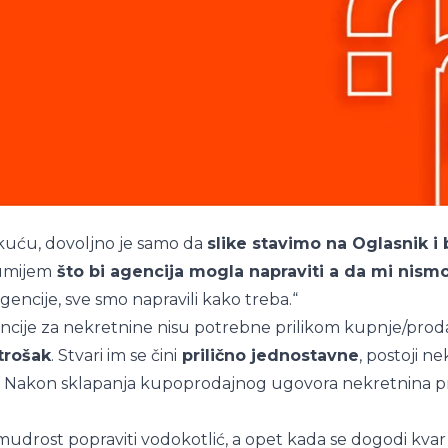
 kuću, dovoljno je samo da
slike stavimo na Oglasnik i 
zumijem
što bi agencija mogla napraviti a da mi nism
encije, sve smo napravili kako treba.“
ncije za nekretnine nisu potrebne prilikom kupnje/proda
trošak
. Stvari im se čini
prilično jednostavne
, postoji n
. Nakon sklapanja kupoprodajnog ugovora nekretnina pre
a mudrost popraviti vodokotlić, a opet kada se dogodi kv