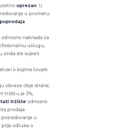
izuzetno
oprezan
. U
posredovanje u prometu
upoprodaja
, odnosno naknada za
rofesionalnu uslugu,
u onda ste svjesni
tvari o kojima čovjek
aju obveze obje strane,
 tržištu je 3%,
tati tržište
odnosno
ira prodaja.
a posredovanje u
 prije odluke o