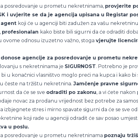
 za posredovanje u prometu nekretninama,
provjerite p
GK i uvjerite se da je agencija upisana u Registar 
,
agent
koji će u agenciji biti zadužen za vašu nekretnin
,
profesionalan
kako biste bili sigurni da će odraditi dob
 u ovome odnosu izuzetno važno, stoga
vjerujte licenc
o donose agencije za posredovanje u prometu nekr
oslovanju s nekretninama je
SIGURNOST
. Potrebno je prov
bi u konačnici vlasništvo moglo preći na kupca i kako bi 
 česte na tržištu nekretnina.
Jamčenje pravne sigurno
gurnost da će se sve
odraditi po zakonu
, a vi ćete nakon
prodaje novac za prodanu vrijednost bez potrebe za samo
a izbjegnete stres i mirno spavate sigurni da će se sve o
ekretnine koji rade u agenciji odradit će sav posao umjes
tva u poslu.
 za posredovanje u prometu nekretninama
poznaju trži