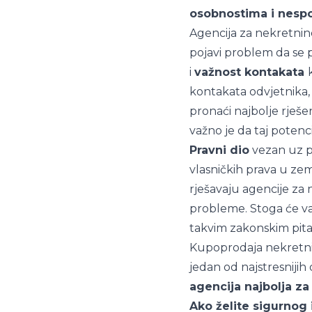
osobnostima i nesp
Agencija za nekretnine
pojavi problem da se p
i
važnost kontakata
kontakata odvjetnika, 
pronaći najbolje rješe
važno je da taj potenc
Pravni dio
vezan uz pr
vlasničkih prava u zem
rješavaju agencije za 
probleme. Stoga će va
takvim zakonskim pita
Kupoprodaja nekretnine
jedan od najstresnijih
agencija najbolja za
Ako želite sigurnog