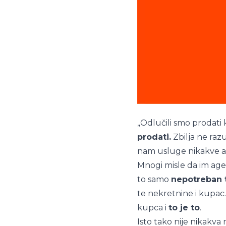
„Odlučili smo prodati
prodati.
Zbilja ne ra
nam usluge nikakve ag
Mnogi misle da im age
to samo
nepotreban 
te nekretnine i kupac
kupca i
to je to
.
Isto tako nije nikakv