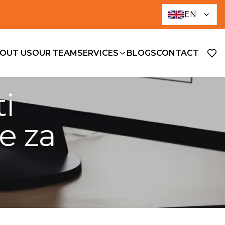
EN
OUT US
OUR TEAM
SERVICES
BLOGS
CONTACT
i
e za