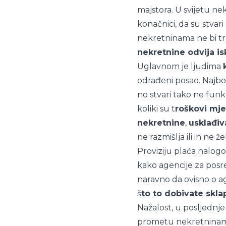
majstora. U svijetu ne
konačnici, da su stvar
nekretninama ne bi treb
nekretnine odvija is
Uglavnom je ljudima
odrađeni posao. Najbol
no stvari tako ne funk
koliki su t
roškovi mj
nekretnine
,
usklađi
ne razmišlja ili ih ne že
Proviziju plaća nalogo
kako agencije za posre
naravno da ovisno o age
š
to to dobivate skl
Nažalost, u posljednj
prometu nekretninama,