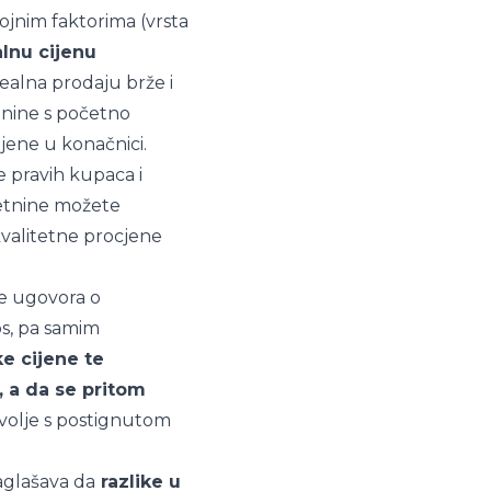
ojnim faktorima (vrsta
alnu cijenu
realna prodaju brže i
tnine s početno
jene u konačnici.
e pravih kupaca i
retnine možete
valitetne procjene
je ugovora o
os, pa samim
e cijene te
, a da se pritom
volje s postignutom
aglašava da
razlike u