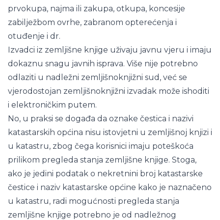
prvokupa, najma ili zakupa, otkupa, koncesije
zabilježbom ovrhe, zabranom opterećenja i
otuđenje i dr.
Izvadci iz zemljišne knjige uživaju javnu vjeru i imaju
dokaznu snagu javnih isprava. Više nije potrebno
odlaziti u nadležni zemljišnoknjižni sud, već se
vjerodostojan zemljišnoknjižni izvadak može ishoditi
i elektroničkim putem.
No, u praksi se događa da oznake čestica i nazivi
katastarskih općina nisu istovjetni u zemljišnoj knjizi i
u katastru, zbog čega korisnici imaju poteškoća
prilikom pregleda stanja zemljišne knjige. Stoga,
ako je jedini podatak o nekretnini broj katastarske
čestice i naziv katastarske općine kako je naznačeno
u katastru, radi mogućnosti pregleda stanja
zemljišne knjige potrebno je od nadležnog