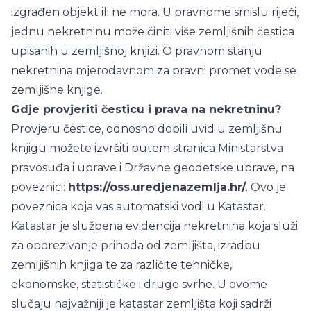
izgrađen objekt ili ne mora. U pravnome smislu riječi,
jednu nekretninu može činiti više zemljišnih čestica
upisanih u zemljišnoj knjizi. O pravnom stanju
nekretnina mjerodavnom za pravni promet vode se
zemljišne knjige.
Gdje provjeriti česticu i prava na nekretninu?
Provjeru čestice, odnosno dobili uvid u zemljišnu
knjigu možete izvršiti putem stranica Ministarstva
pravosuđa i uprave i Državne geodetske uprave, na
poveznici:
https://oss.uredjenazemlja.hr/
. Ovo je
poveznica koja vas automatski vodi u Katastar.
Katastar je službena evidencija nekretnina koja služi
za oporezivanje prihoda od zemljišta, izradbu
zemljišnih knjiga te za različite tehničke,
ekonomske, statističke i druge svrhe. U ovome
slučaju najvažniji je katastar zemljišta koji sadrži