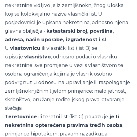
nekretnine vidljivo je iz zemljišnoknjižnog uloška
koji se kolokvijalno naziva vlasnički list. U
posjedovnicI je upisana nekretnina, odnosno njena
glavna obilježja -
katastarski broj, površina,
adresa, način uporabe, izgrađenost i sl
.
U
vlastovnicu
ili vlasnički list (list B) se
upisuje
vlasništvo
, odnosno podaci o vlasniku
nekretnine, sve promjene u vezi s vlasništvom te
osobna ograničenja kojima je vlasnik osobno
podvrgnut u odnosu na upravljanje ili raspolaganje
zemljišnoknjižnim tijelom primjerice: maloljetnost,
skrbništvo, pružanje roditeljskog prava, otvaranje
stečaja.
Teretovnice
ili teretni list (list C) pokazuje
je li
nekretnina opterećena pravima trećih osoba
,
primjerice hipotekom, pravom nazadkupa,