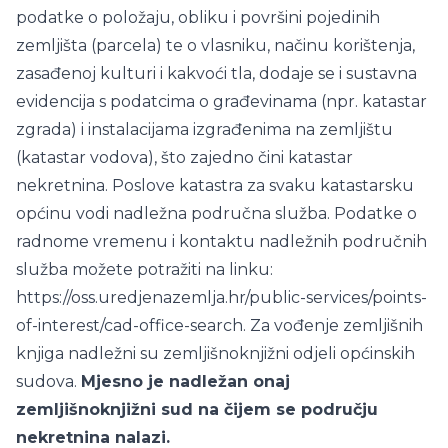
podatke o položaju, obliku i površini pojedinih
zemljišta (parcela) te o vlasniku, načinu korištenja,
zasađenoj kulturi i kakvoći tla, dodaje se i sustavna
evidencija s podatcima o građevinama (npr. katastar
zgrada) i instalacijama izgrađenima na zemljištu
(katastar vodova), što zajedno čini katastar
nekretnina. Poslove katastra za svaku katastarsku
općinu vodi nadležna područna služba. Podatke o
radnome vremenu i kontaktu nadležnih područnih
služba možete potražiti na linku:
https://oss.uredjenazemlja.hr/public-services/points-
of-interest/cad-office-search. Za vođenje zemljišnih
knjiga nadležni su zemljišnoknjižni odjeli općinskih
sudova.
Mjesno je nadležan onaj
zemljišnoknjižni sud na čijem se području
nekretnina nalazi.