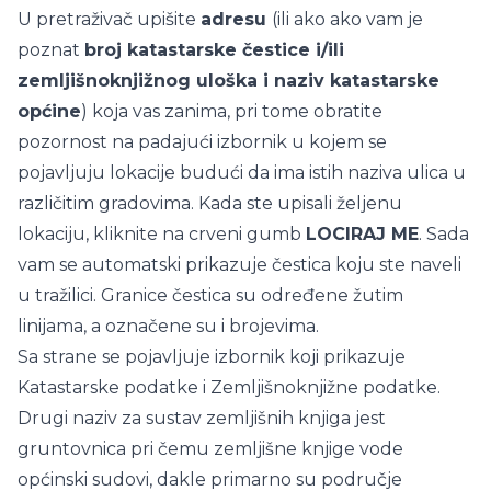
U pretraživač upišite
adresu
(ili ako ako vam je
poznat
broj katastarske čestice i/ili
zemljišnoknjižnog uloška i naziv katastarske
općine
) koja vas zanima, pri tome obratite
pozornost na padajući izbornik u kojem se
pojavljuju lokacije budući da ima istih naziva ulica u
različitim gradovima. Kada ste upisali željenu
lokaciju, kliknite na crveni gumb
LOCIRAJ ME
. Sada
vam se automatski prikazuje čestica koju ste naveli
u tražilici. Granice čestica su određene žutim
linijama, a označene su i brojevima.
Sa strane se pojavljuje izbornik koji prikazuje
Katastarske podatke i Zemljišnoknjižne podatke.
Drugi naziv za sustav zemljišnih knjiga jest
gruntovnica pri čemu zemljišne knjige vode
općinski sudovi, dakle primarno su područje