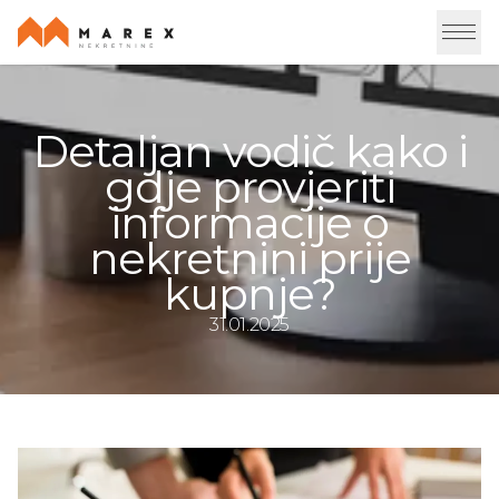
Detaljan vodič kako i
gdje provjeriti
informacije o
nekretnini prije
kupnje?
31.01.2025