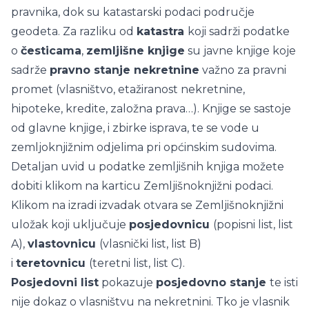
pravnika, dok su katastarski podaci područje
geodeta. Za razliku od
katastra
koji sadrži podatke
o
česticama
,
zemljišne knjige
su javne knjige koje
sadrže
pravno stanje nekretnine
važno za pravni
promet (vlasništvo, etažiranost nekretnine,
hipoteke, kredite, založna prava…). Knjige se sastoje
od glavne knjige, i zbirke isprava, te se vode u
zemljoknjižnim odjelima pri općinskim sudovima.
Detaljan uvid u podatke zemljišnih knjiga možete
dobiti klikom na karticu Zemljišnoknjižni podaci.
Klikom na izradi izvadak otvara se Zemljišnoknjižni
uložak koji uključuje
posjedovnicu
(popisni list, list
A),
vlastovnicu
(vlasnički list, list B)
i
teretovnicu
(teretni list, list C).
Posjedovni list
pokazuje
posjedovno stanje
te isti
nije dokaz o vlasništvu na nekretnini. Tko je vlasnik