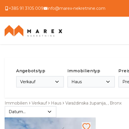
+385 91 3105 009
info@marex-nekretnine.com
Angebotstyp
Immobilientyp
Prei
Verkauf
Haus
Pr
Immobilien
Verkauf
Haus
Varaždinska županija, , Bronx
Datum
absteigend