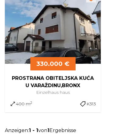
330.000 €
PROSTRANA OBITELJSKA KUĆA
U VARAŽDINU,BRONX
Einzelhaus
haus
2
400 m
K313
Anzeigen
:
1
-
1
von
1
Ergebnisse