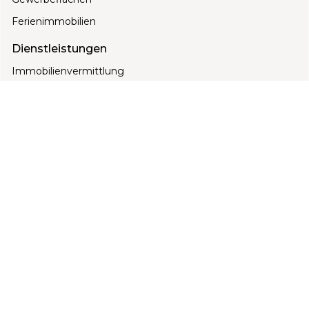
Ferienimmobilien
Dienstleistungen
Immobilienvermittlung
Beratung
3D Visualisierung
Energieausweis
Über uns
Unser Team
Blogs
Kontakt
Kontakt
+385 91 3105 009
info@marex-nekretnine.com
Jazvine 10A, 49232 Radoboj