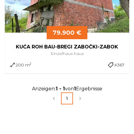
79.900 €
KUĆA ROH BAU-BREGI ZABOČKI-ZABOK
Einzelhaus
haus
2
200 m
K367
Anzeigen
:
1
-
1
von
1
Ergebnisse
1