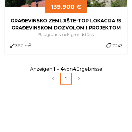
139.900 €
GRAĐEVINSKO ZEMLJIŠTE-TOP LOKACIJA !S
GRAĐEVINSKOM DOZVOLOM I PROJEKTOM
Baugrundstück
grundstück
2
380 m
Z243
Anzeigen
:
1
-
4
von
4
Ergebnisse
1