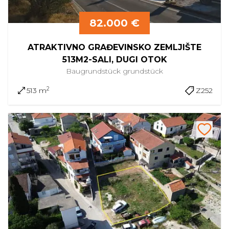
82.000 €
ATRAKTIVNO GRAĐEVINSKO ZEMLJIŠTE
513M2-SALI, DUGI OTOK
Baugrundstück
grundstück
2
513 m
Z252