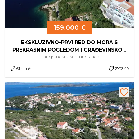
159.000 €
EKSKLUZIVNO-PRVI RED DO MORA S
PREKRASNIM POGLEDOM I GRAĐEVINSKOM
Baugrundstück
grundstück
DOZVOLOM
2
614 m
ZG349