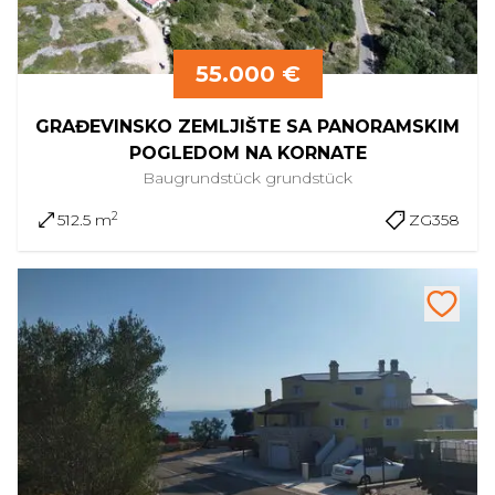
55.000 €
GRAĐEVINSKO ZEMLJIŠTE SA PANORAMSKIM
POGLEDOM NA KORNATE
Baugrundstück
grundstück
2
512.5 m
ZG358