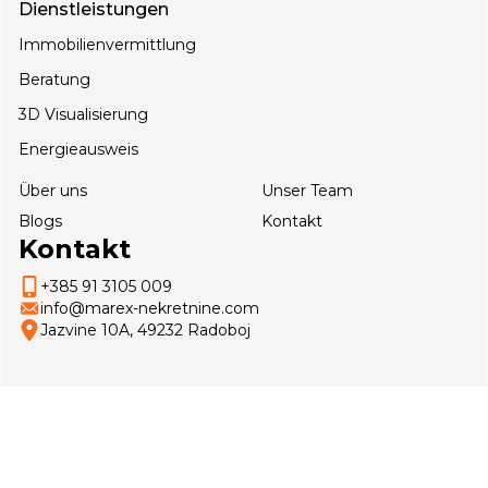
Dienstleistungen
Immobilienvermittlung
Beratung
3D Visualisierung
Energieausweis
Über uns
Unser Team
Blogs
Kontakt
Kontakt
+385 91 3105 009
info@marex-nekretnine.com
Jazvine 10A, 49232 Radoboj
Copyright © 2026 Marex Classic, Web stranica:
100kvadrata
Datenschutzbestimmungen
Allgemeine
Verbrauc
Geschäftsbedingungen