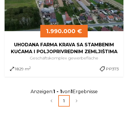
1.990.000 €
UHODANA FARMA KRAVA SA STAMBENIM
KUĆAMA I POLJOPRIVREDNIM ZEMLJIŠTIMA
Geschäftskomplex
gewerbefläche
2
1829 m
PP373
Anzeigen
:
1
-
1
von
1
Ergebnisse
1