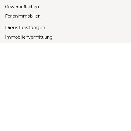
Gewerbeflächen
Ferienimmobilien
Dienstleistungen
Immobilienvermittlung
Beratung
3D Visualisierung
Energieausweis
Über uns
Unser Team
Blogs
Kontakt
Kontakt
+385 91 3105 009
info@marex-nekretnine.com
Jazvine 10A, 49232 Radoboj