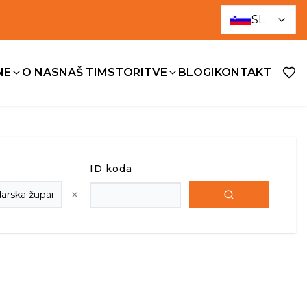
SL
NE
O NAS
NAŠ TIM
STORITVE
BLOGI
KONTAKT
ID koda