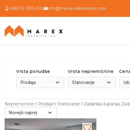
+385 91 3105 009
info@marex-nekretnine.com
Vrsta ponudbe
Vrsta nepremičnine
Cen
Prodaja
Stanovanje
Izb
Nepremicnine
Prodaja
Stanovanje
Zadarska županija, Zada
Novejši naprej