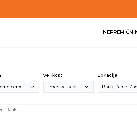
NEPREMIČNI
a
Velikost
Lokacija
erite ceno
Izberi velikost
r, Borik