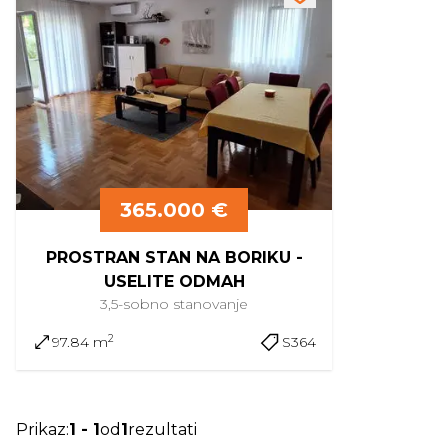
365.000 €
PROSTRAN STAN NA BORIKU -
USELITE ODMAH
3,5-sobno
stanovanje
2
97.84 m
S364
Prikaz
:
1
-
1
od
1
rezultati