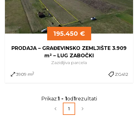
195.450 €
PRODAJA – GRAĐEVINSKO ZEMLJIŠTE 3.909
m² – LUG ZABOČKI
Zazidljiva
parcela
2
3909 m
ZG412
Prikaz
:
1
-
1
od
1
rezultati
1