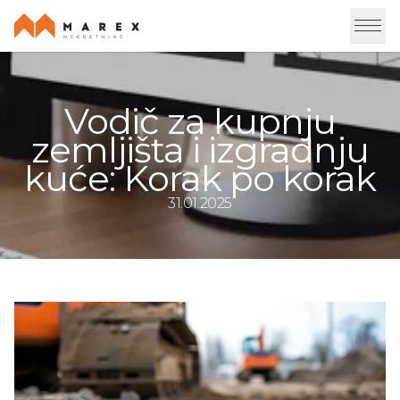
Vodič za kupnju
zemljišta i izgradnju
kuće: Korak po korak
31.01.2025