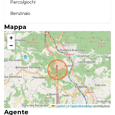
Parco/giochi
Benzinaio
Mappa
+
−
Leaflet
|
©
OpenStreetMap
contributors
Agente