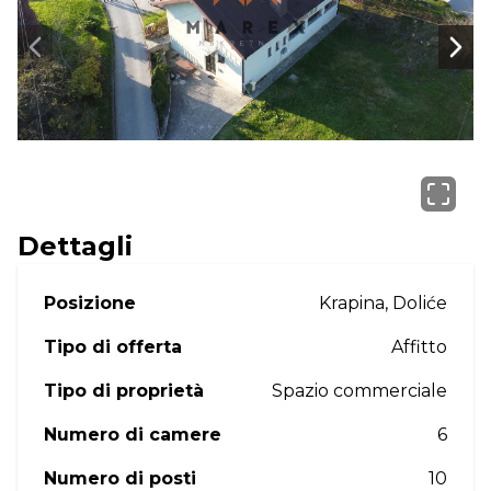
Next slide
Next
Dettagli
Posizione
Krapina, Doliće
Tipo di offerta
Affitto
Tipo di proprietà
Spazio commerciale
Numero di camere
6
Numero di posti
10