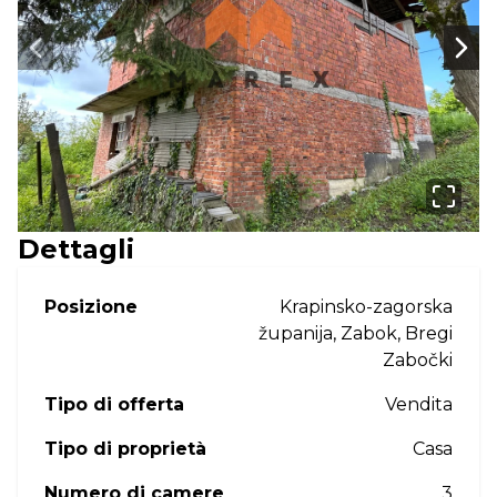
Next slide
Next
Dettagli
Posizione
Krapinsko-zagorska
županija, Zabok, Bregi
Zabočki
Tipo di offerta
Vendita
Tipo di proprietà
Casa
Numero di camere
3