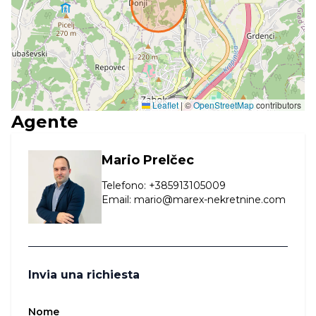
Leaflet
|
©
OpenStreetMap
contributors
Agente
Mario Prelčec
Telefono
:
+385913105009
Email
:
mario@marex-nekretnine.com
Invia una richiesta
Nome