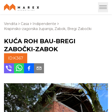
Vendita
Casa
Indipendente
Krapinsko-zagorska županija, Zabok, Bregi Zabočki
KUĆA ROH BAU-BREGI
ZABOČKI-ZABOK
ID:
K367