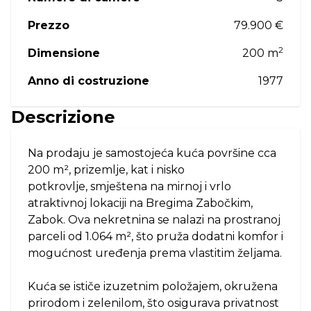
Prezzo
79.900 €
2
Dimensione
200 m
Anno di costruzione
1977
Descrizione
Na prodaju je samostojeća kuća površine cca
200 m², prizemlje, kat i nisko
potkrovlje, smještena na mirnoj i vrlo
atraktivnoj lokaciji na Bregima Zabočkim,
Zabok. Ova nekretnina se nalazi na prostranoj
parceli od 1.064 m², što pruža dodatni komfor i
mogućnost uređenja prema vlastitim željama.
Kuća se ističe izuzetnim položajem, okružena
prirodom i zelenilom, što osigurava privatnost