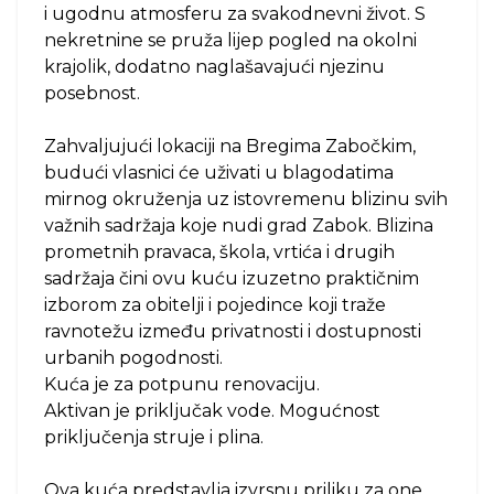
i ugodnu atmosferu za svakodnevni život. S
nekretnine se pruža lijep pogled na okolni
krajolik, dodatno naglašavajući njezinu
posebnost.
Zahvaljujući lokaciji na Bregima Zabočkim,
budući vlasnici će uživati u blagodatima
mirnog okruženja uz istovremenu blizinu svih
važnih sadržaja koje nudi grad Zabok. Blizina
prometnih pravaca, škola, vrtića i drugih
sadržaja čini ovu kuću izuzetno praktičnim
izborom za obitelji i pojedince koji traže
ravnotežu između privatnosti i dostupnosti
urbanih pogodnosti.
Kuća je za potpunu renovaciju.
Aktivan je priključak vode. Mogućnost
priključenja struje i plina.
Ova kuća predstavlja izvrsnu priliku za one