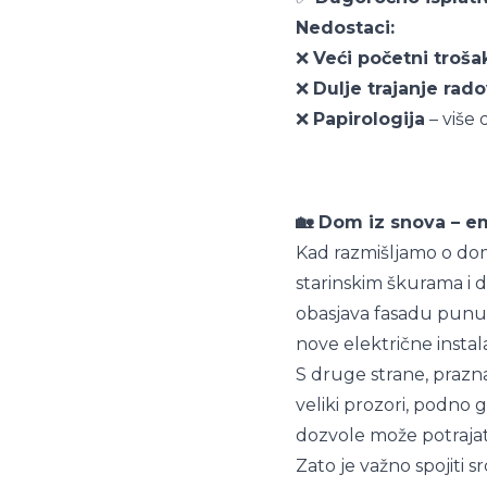
Nedostaci:
❌
Veći početni troša
❌
Dulje trajanje rad
❌
Papirologija
– više 
🏡 Dom iz snova – em
Kad razmišljamo o dom
starinskim škurama i 
obasjava fasadu punu p
nove električne instala
S druge strane, prazna
veliki prozori, podno g
dozvole može potrajati 
Zato je važno spojiti s