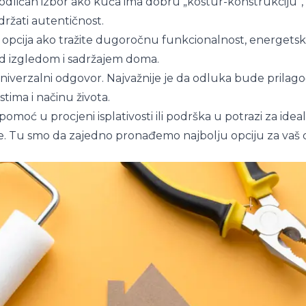
odličan izbor ako kuća ima dobru „kostur-konstrukciju”, a
adržati autentičnost.
a opcija ako tražite dugoročnu funkcionalnost, energetsk
 izgledom i sadržajem doma.
 univerzalni odgovor. Najvažnije je da odluka bude prila
ima i načinu života.
pomoć u procjeni isplativosti ili podrška u potrazi za i
e. Tu smo da zajedno pronađemo najbolju opciju za vaš 