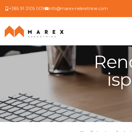
+385 91 3105 009
info@marex-nekretnine.com
Reno
isp