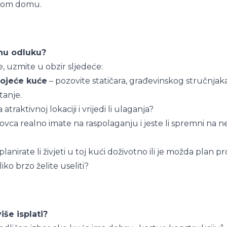
titom domu.
vnu odluku?
e, uzmite u obzir sljedeće:
tojeće kuće
– pozovite statičara, građevinskog stručnjaka 
tanje.
 atraktivnoj lokaciji i vrijedi li ulaganja?
novca realno imate na raspolaganju i jeste li spremni na
planirate li živjeti u toj kući doživotno ili je možda plan
iko brzo želite useliti?
iše isplati?