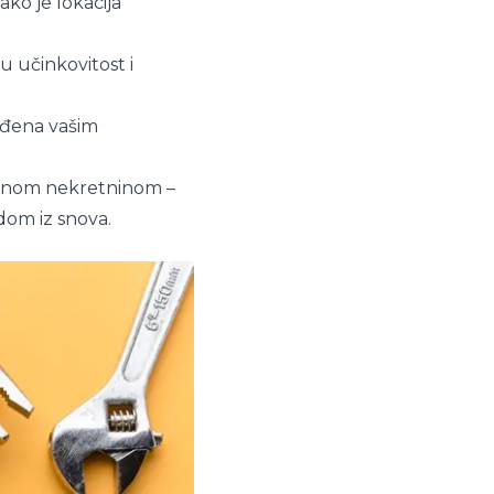
ko je lokacija
u učinkovitost i
gođena vašim
dealnom nekretninom –
dom iz snova.