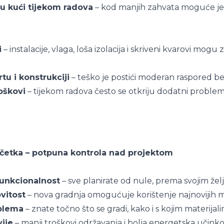
u kući tijekom radova
– kod manjih zahvata moguće je o
i
– instalacije, vlaga, loša izolacija i skriveni kvarovi mog
tu i konstrukciji
– teško je postići moderan raspored bez
oškovi
– tijekom radova često se otkriju dodatni problemi
očetka – potpuna kontrola nad projektom
funkcionalnost
– sve planirate od nule, prema svojim že
vitost
– nova gradnja omogućuje korištenje najnovijih mat
oblema
– znate točno što se gradi, kako i s kojim materijali
ije
– manji troškovi održavanja i bolja energetska učinko