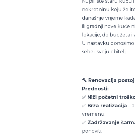
Kupili ste staru kuću i
nekretninu koju želit
današnje vrijeme kada 
ili gradnji nove kuće n
lokacije, do budžeta i
U nastavku donosimo p
sebe i svoju obitelj.
🔨 Renovacija posto
Prednosti:
✅
Niži početni trošk
✅
Brža realizacija
– a
vremenu.
✅
Zadržavanje šarma
ponoviti.