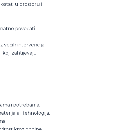
stati u prostoru i
u znatno povećati
 većih intervencija.
 koji zahtijevaju
ljama i potrebama.
erijala i tehnologija.
ma.
vitost kroz godine.