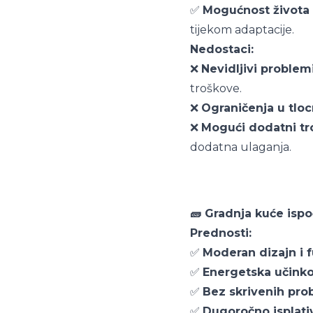
✅
Mogućnost života 
tijekom adaptacije.
Nedostaci:
❌
Nevidljivi problem
troškove.
❌
Ograničenja u tlocr
❌
Mogući dodatni tr
dodatna ulaganja.
🧱 Gradnja kuće isp
Prednosti:
✅
Moderan dizajn i 
✅
Energetska učinko
✅
Bez skrivenih pr
✅
Dugoročno isplativ