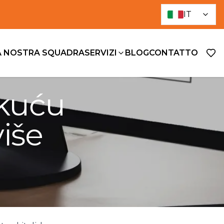
IT
A NOSTRA SQUADRA
SERVIZI
BLOG
CONTATTO
 kuću
više