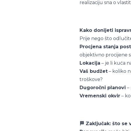
realizaciju sna o vlas
Kako donijeti ispra
Prije nego što odlučit
Procjena stanja pos
objektivno procijene s
Lokacija
– je li kuća na
Vaš budžet
– koliko 
troškove?
Dugoročni planovi
– 
Vremenski okvir
– kol
🏁 Zaključak: što se v