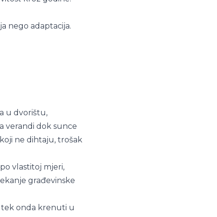
ja nego adaptacija.
 u dvorištu,
na verandi dok sunce
oji ne dihtaju, trošak
o vlastitoj mjeri,
a čekanje građevinske
 i tek onda krenuti u