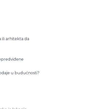
ili arhitekta da
 nepredviđene
 prodaje u budućnosti?