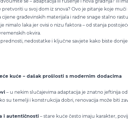
 dvoumite se – adaptacija ili rušenje i nova gradnja? Ili im
e pretvoriti u svoj dom iz snova? Ovo je pitanje koje mu
cijene građevinskih materijala i radne snage stalno rastu
ije nimalo laka jer ovisi o nizu faktora – od stanja postoj
 vremenskih okvira.
rednosti, nedostatke i ključne savjete kako biste donije
jeće kuće – dašak prošlosti s modernim dodacima
ovi
– u nekim slučajevima adaptacija je znatno jeftinija o
ko su temelji i konstrukcija dobri, renovacija može biti 
 i autentičnosti
– stare kuće često imaju karakter, povijes