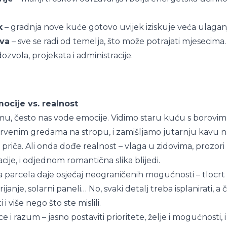
k
– gradnja nove kuće gotovo uvijek iziskuje veća ulagan
ova
– sve se radi od temelja, što može potrajati mjesecima.
dozvola, projekata i administracije.
ocije vs. realnost
u, često nas vode emocije. Vidimo staru kuću s borovima
drvenim gredama na stropu, i zamišljamo jutarnju kavu 
riča. Ali onda dođe realnost – vlaga u zidovima, prozori k
cije, i odjednom romantična slika blijedi.
 parcela daje osjećaj neograničenih mogućnosti – tlocrt p
rijanje, solarni paneli… No, svaki detalj treba isplanirati, 
i više nego što ste mislili.
rce i razum – jasno postaviti prioritete, želje i mogućnosti,