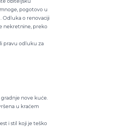
ate obiteljsku
či mnoge, pogotovo u
. Odluka o renovaciji
eće nekretnine, preko
li pravu odluku za
d gradnje nove kuće.
završena u kraćem
t i stil koji je teško