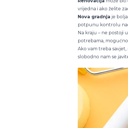
Renovacija
može biti 
vrijedna i ako želite z
Nova gradnja
je bolj
potpunu kontrolu nad
Na kraju – ne postoji
potrebama, mogućnost
Ako vam treba savjet, 
slobodno nam se javit