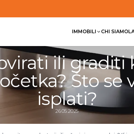
IMMOBILI
CHI SIAMO
L
virati ili graditi
očetka? Što se 
isplati?
26.05.2025