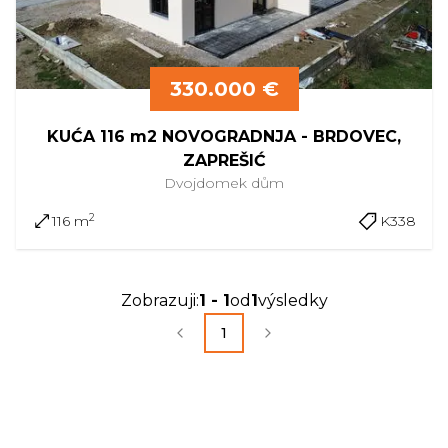
330.000 €
KUĆA 116 m2 NOVOGRADNJA - BRDOVEC,
ZAPREŠIĆ
Dvojdomek
dům
2
116 m
K338
Zobrazuji
:
1
-
1
od
1
výsledky
1