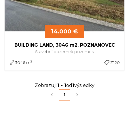
14.000 €
BUILDING LAND, 3046 m2, POZNANOVEC
Stavební pozemek
pozemek
2
3046 m
Z120
Zobrazuji
:
1
-
1
od
1
výsledky
1