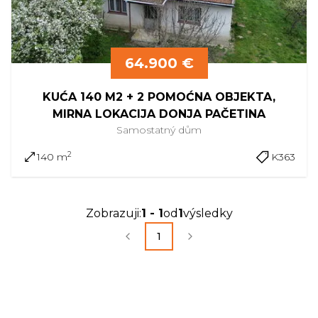
64.900 €
KUĆA 140 M2 + 2 POMOĆNA OBJEKTA,
MIRNA LOKACIJA DONJA PAČETINA
Samostatný
dům
2
140 m
K363
Zobrazuji
:
1
-
1
od
1
výsledky
1