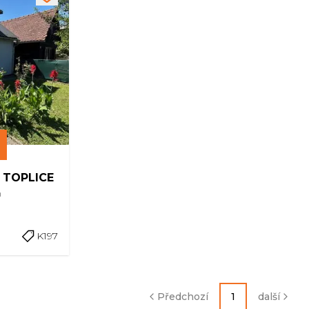
 TOPLICE
m
K197
Předchozí
1
další