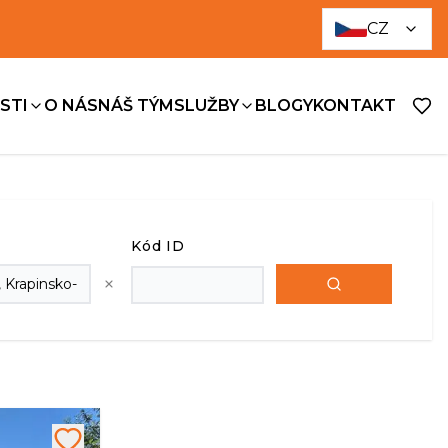
CZ
STI
O NÁS
NÁŠ TÝM
SLUŽBY
BLOGY
KONTAKT
Kód ID