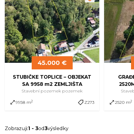
45.000 €
STUBIČKE TOPLICE – OBJEKAT
GRAĐE
SA 9958 m2 ZEMLJIŠTA
2520M
Stavební pozemek
pozemek
Stave
2
2
9958 m
Z273
2520 m
Zobrazuji
:
1
-
3
od
3
výsledky