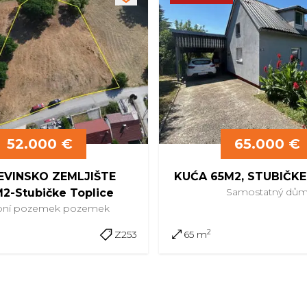
52.000 €
65.000 €
VINSKO ZEMLJIŠTE
KUĆA 65M2, STUBIČKE
Samostatný
dů
2-Stubičke Toplice
bní pozemek
pozemek
2
Z253
65 m