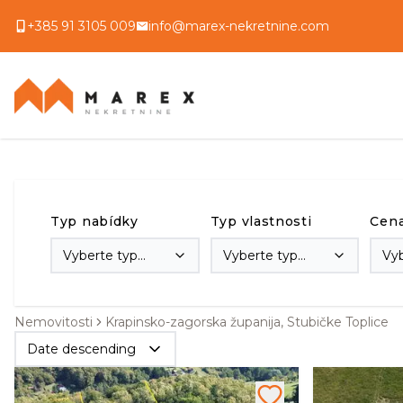
+385 91 3105 009
info@marex-nekretnine.com
Typ nabídky
Typ vlastnosti
Cen
Vyberte typ
Vyberte typ
Vy
transakce
vlastnosti
Nemovitosti
Krapinsko-zagorska županija, Stubičke Toplice
Date descending