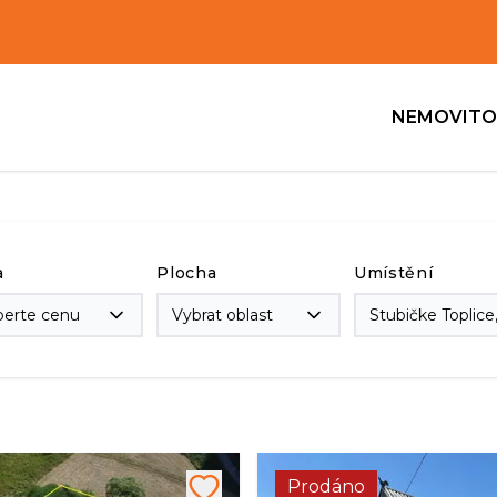
NEMOVITO
a
Plocha
Umístění
berte cenu
Vybrat oblast
Prodáno