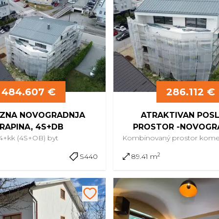
484.607 €
286.112 €
ZNA NOVOGRADNJA
ATRAKTIVAN POS
RAPINA, 4S+DB
PROSTOR -NOVOGR
4+kk (4S+OB)
byt
Kombinovaný prostor
komer
CENTAR KRAPI
2
S440
89.41 m