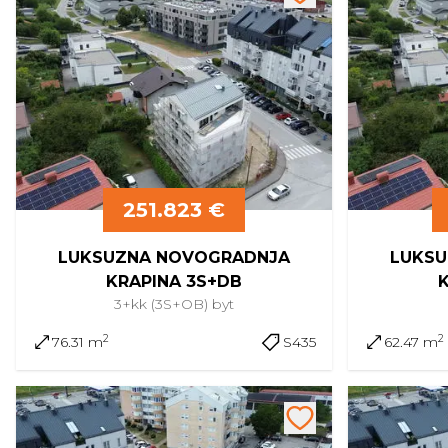
251.823 €
LUKSUZNA NOVOGRADNJA
LUKSU
KRAPINA 3S+DB
3+kk (3S+OB)
byt
2
2
76.31 m
S435
62.47 m