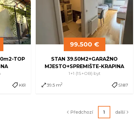
99.500 €
180m2-TOP
STAN 39.50M2+GARAŽNO
INA
MJESTO+SPREMIŠTE-KRAPINA
m
1+1 (1S+OB)
byt
2
K61
39.5 m
S187
Předchozí
1
další