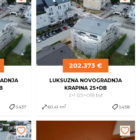
202.373 €
ADNJA
LUKSUZNA NOVOGRADNJA
B
KRAPINA 2S+DB
2+1 (2S+OB)
byt
2
S437
60.41 m
S438