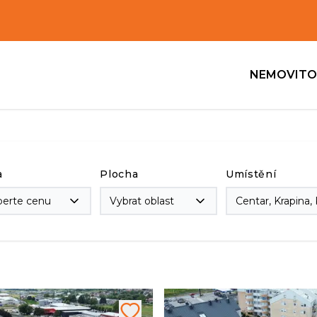
NEMOVITO
a
Plocha
Umístění
berte cenu
Vybrat oblast