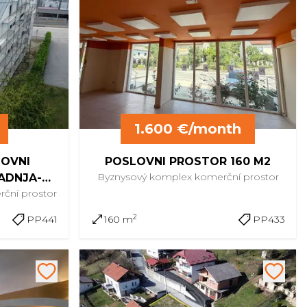
1.600 €/month
LOVNI
POSLOVNI PROSTOR 160 M2
Byznysový komplex
komerční prostor
ADNJA-
ční prostor
NA
2
PP441
160 m
PP433