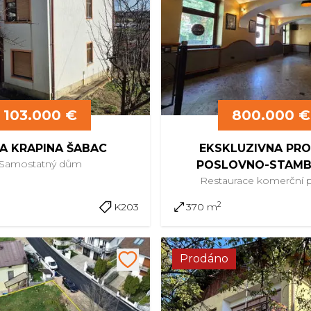
103.000 €
800.000 €
A KRAPINA ŠABAC
EKSKLUZIVNA PR
Samostatný
dům
POSLOVNO-STAM
Restaurace
komerční p
KOMPLEKSA U CENTRU
2
K203
370 m
Prodáno