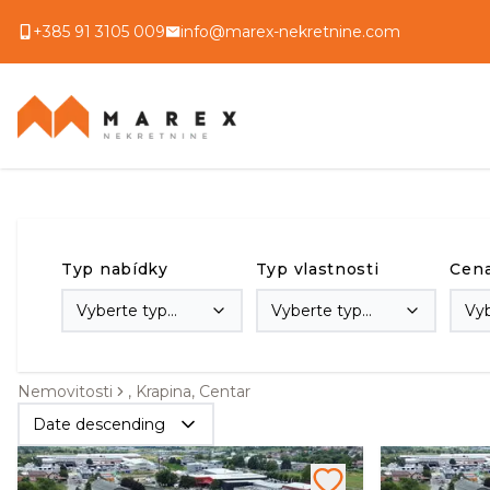
+385 91 3105 009
info@marex-nekretnine.com
Typ nabídky
Typ vlastnosti
Cen
Vyberte typ
Vyberte typ
Vy
transakce
vlastnosti
Nemovitosti
, Krapina, Centar
Date descending