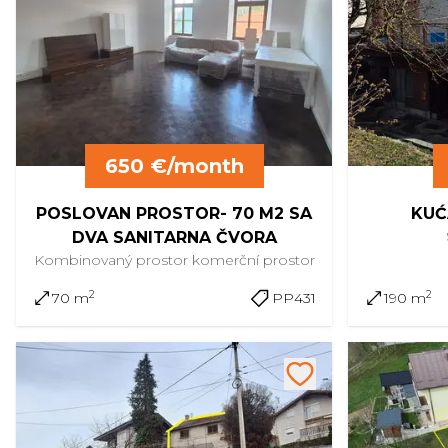
650 €/month
POSLOVAN PROSTOR- 70 M2 SA
KUĆ
DVA SANITARNA ČVORA
Kombinovaný prostor
komerční prostor
2
2
70 m
PP431
190 m