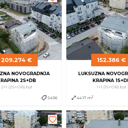
209.274 €
152.386 €
ZNA NOVOGRADNJA
LUKSUZNA NOVOGR
KRAPINA 2S+DB
KRAPINA 1S+D
2+1 (2S+OB)
byt
1+1 (1S+OB)
byt
2
S436
44.17 m