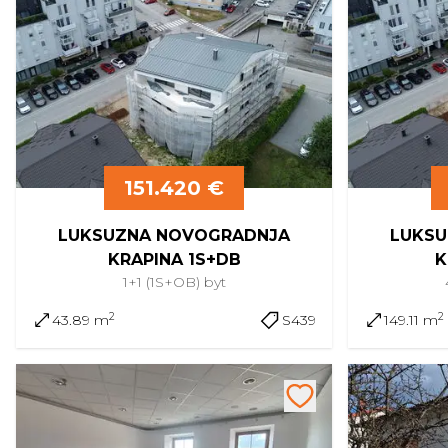
151.420 €
LUKSUZNA NOVOGRADNJA
LUKSU
KRAPINA 1S+DB
K
1+1 (1S+OB)
byt
2
2
43.89 m
S439
149.11 m