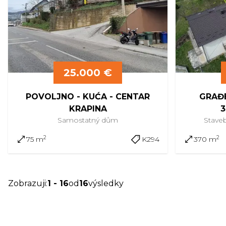
25.000 €
POVOLJNO - KUĆA - CENTAR
GRAĐE
KRAPINA
3
Samostatný
dům
Stave
2
2
75 m
K294
370 m
Zobrazuji
:
1
-
16
od
16
výsledky