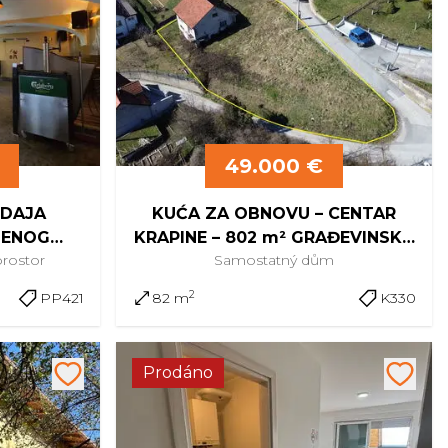
49.000 €
ODAJA
KUĆA ZA OBNOVU – CENTAR
BENOG
KRAPINE – 802 m² GRAĐEVINSKO
rostor
Samostatný
dům
 KRAPINE
ZEMLJIŠTE
2
PP421
82 m
K330
Prodáno