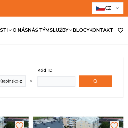
CZ
STI
O NÁS
NÁŠ TÝM
SLUŽBY
BLOGY
KONTAKT
Kód ID