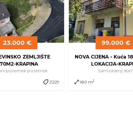
23.000 €
99.000 €
VINSKO ZEMLJIŠTE
NOVA CIJENA - Kuća 
70M2-KRAPINA
LOKACIJA-KRAP
bní pozemek
pozemek
Samostatný
dů
2
Z229
180 m