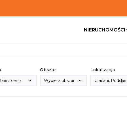
NIERUCHOMOŚCI
a
Obszar
Lokalizacja
bierz cenę
Wybierz obszar