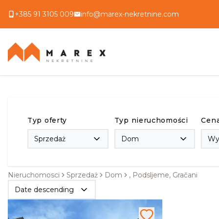
+385 91 3105 009
info@marex-nekretnine.com
Typ oferty
Typ nieruchomości
Cen
Sprzedaż
Dom
Wy
Nieruchomosci
Sprzedaż
Dom
, Podsljeme, Gračani
Date descending