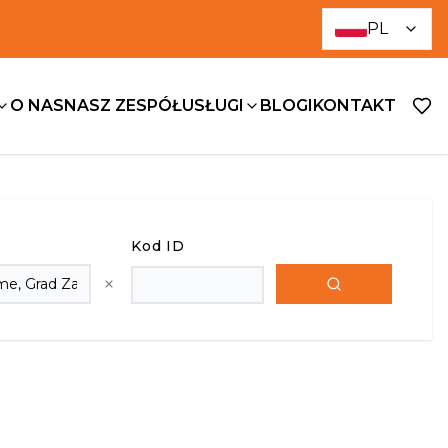
PL
O NAS
NASZ ZESPÓŁ
USŁUGI
BLOGI
KONTAKT
Kod ID