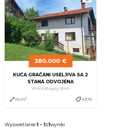
380.000 €
KUĆA GRAČANI USELJIVA SA 2
STANA ODVOJENA
Wolnostojący
dom
2
95 m
K376
Wyświetlanie
:
1
-
1
z
1
wyniki