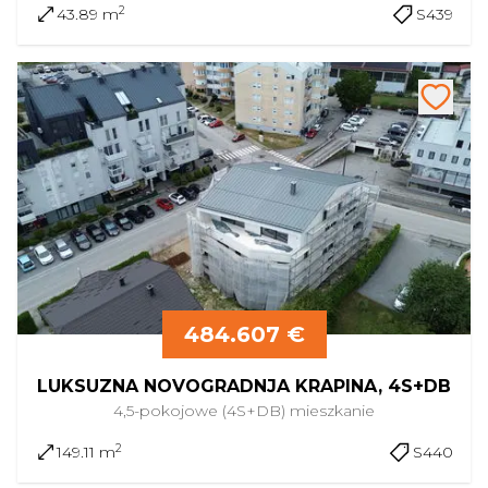
2
43.89 m
S439
484.607 €
LUKSUZNA NOVOGRADNJA KRAPINA, 4S+DB
4,5-pokojowe (4S+DB)
mieszkanie
2
149.11 m
S440