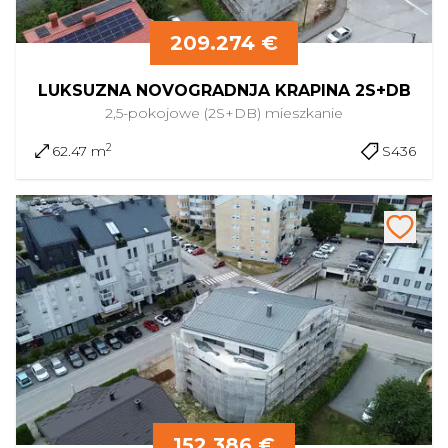
209.274 €
LUKSUZNA NOVOGRADNJA KRAPINA 2S+DB
2,5-pokojowe (2S+DB)
mieszkanie
2
62.47 m
S436
152.386 €