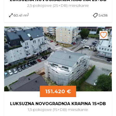
2,5-pokojowe (2S+DB)
mieszkanie
2
60.41 m
S438
151.420 €
LUKSUZNA NOVOGRADNJA KRAPINA 1S+DB
1,5-pokojowe (1S+DB)
mieszkanie