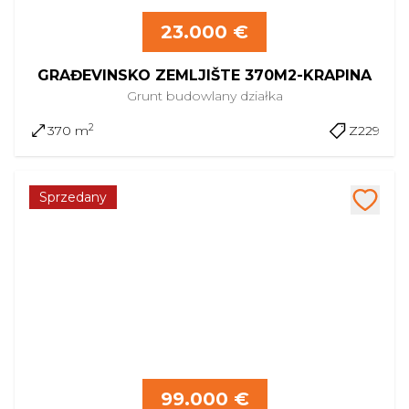
23.000 €
GRAĐEVINSKO ZEMLJIŠTE 370M2-KRAPINA
Grunt budowlany
działka
2
370 m
Z229
Sprzedany
99.000 €