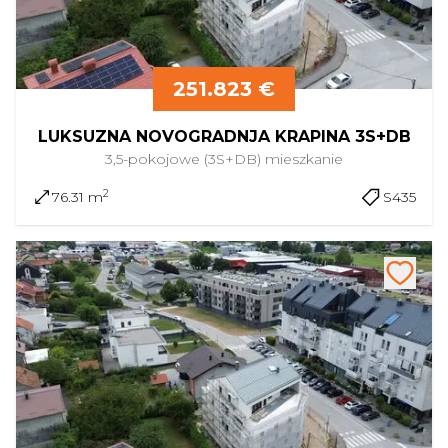
251.823 €
LUKSUZNA NOVOGRADNJA KRAPINA 3S+DB
3,5-pokojowe (3S+DB)
mieszkanie
2
76.31 m
S435