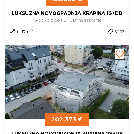
LUKSUZNA NOVOGRADNJA KRAPINA 1S+DB
1,5-pokojowe (1S+DB)
mieszkanie
2
44.17 m
S437
202.373 €
LUKSUZNA NOVOGRADNJA KRAPINA 2S+DB