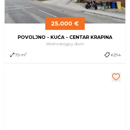
25.000 €
POVOLJNO - KUĆA - CENTAR KRAPINA
Wolnostojący
dom
2
75 m
K294