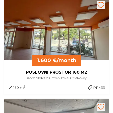
1.600 €/month
POSLOVNI PROSTOR 160 M2
Kompleks biurowy
lokal użytkowy
2
160 m
PP433