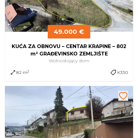
49.000 €
KUĆA ZA OBNOVU – CENTAR KRAPINE – 802
m² GRAĐEVINSKO ZEMLJIŠTE
Wolnostojący
dom
2
82 m
K330