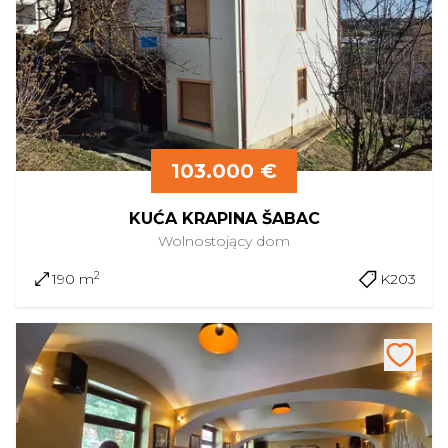
103.000 €
KUĆA KRAPINA ŠABAC
Wolnostojący
dom
2
190 m
K203