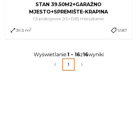
STAN 39.50M2+GARAŽNO
MJESTO+SPREMIŠTE-KRAPINA
1,5-pokojowe (1S+DB)
mieszkanie
2
39.5 m
S187
Wyświetlanie
:
1
-
16
z
16
wyniki
1