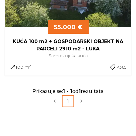
55.000 €
KUĆA 100 m2 + GOSPODARSKI OBJEKT NA
PARCELI 2910 m2 - LUKA
Samostojeća
kuća
2
100 m
K365
Prikazuje se
:
1
-
1
od
1
rezultata
1