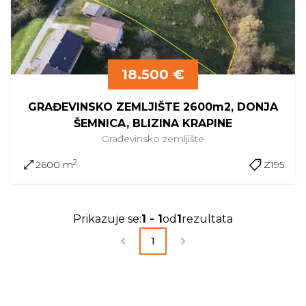
18.500 €
GRAĐEVINSKO ZEMLJIŠTE 2600m2, DONJA
ŠEMNICA, BLIZINA KRAPINE
Građevinsko
zemljište
2
2600 m
Z195
Prikazuje se
:
1
-
1
od
1
rezultata
1