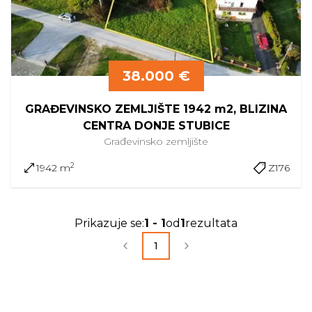
38.000 €
GRAĐEVINSKO ZEMLJIŠTE 1942 m2, BLIZINA
CENTRA DONJE STUBICE
Građevinsko
zemljište
2
1942 m
Z176
Prikazuje se
:
1
-
1
od
1
rezultata
1