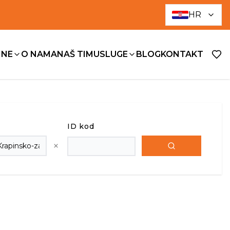
HR
INE
O NAMA
NAŠ TIM
USLUGE
BLOG
KONTAKT
ID kod