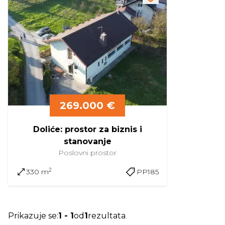
269.000 €
Doliće: prostor za biznis i
stanovanje
Poslovni prostor
2
330 m
PP185
Prikazuje se
:
1
-
1
od
1
rezultata