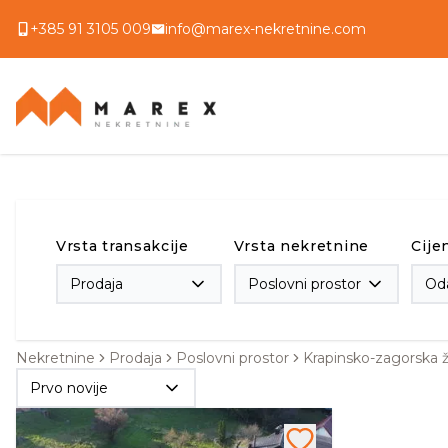
+385 91 3105 009
info@marex-nekretnine.com
Vrsta transakcije
Vrsta nekretnine
Cije
Prodaja
Poslovni prostor
Oda
Nekretnine
Prodaja
Poslovni prostor
Krapinsko-zagorska ž
Prvo novije