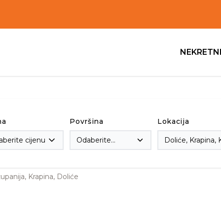
NEKRETN
na
Površina
Lokacija
berite cijenu
Odaberite
površinu
upanija, Krapina, Doliće