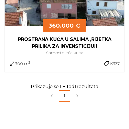
360.000 €
PROSTRANA KUĆA U SALIMA ,RIJETKA
PRILIKA ZA INVENSTICIJU!!
Samostojeća
kuća
2
300 m
K337
Prikazuje se
:
1
-
1
od
1
rezultata
1