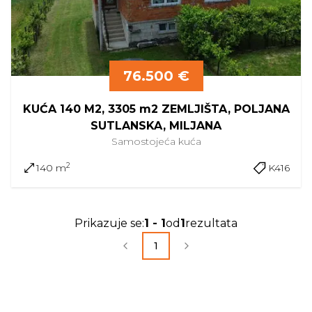
76.500 €
KUĆA 140 M2, 3305 m2 ZEMLJIŠTA, POLJANA
SUTLANSKA, MILJANA
Samostojeća
kuća
2
140 m
K416
Prikazuje se
:
1
-
1
od
1
rezultata
1