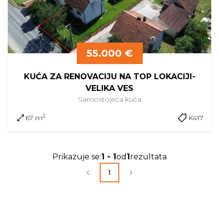
55.000 €
KUĆA ZA RENOVACIJU NA TOP LOKACIJI-
VELIKA VES
Samostojeća
kuća
2
67 m
K417
Prikazuje se
:
1
-
1
od
1
rezultata
1