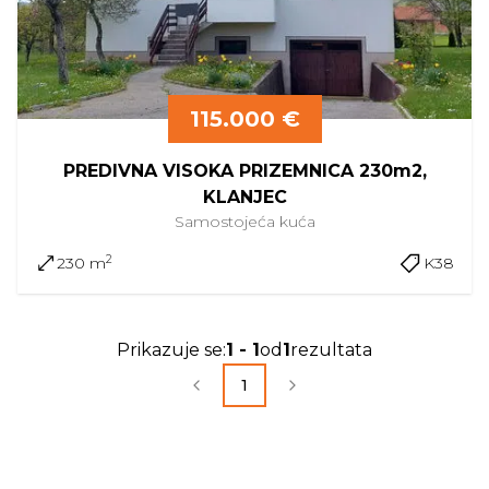
115.000 €
PREDIVNA VISOKA PRIZEMNICA 230m2,
KLANJEC
Samostojeća
kuća
2
230 m
K38
Prikazuje se
:
1
-
1
od
1
rezultata
1