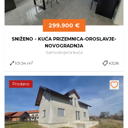
299.900 €
SNIŽENO - KUĆA PRIZEMNICA-OROSLAVJE-
NOVOGRADNJA
Samostojeća
kuća
2
101.54 m
K328
Prodano