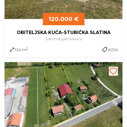
120.000 €
OBITELJSKA KUĆA-STUBIČKA SLATINA
Samostojeća
kuća
2
124 m
K224