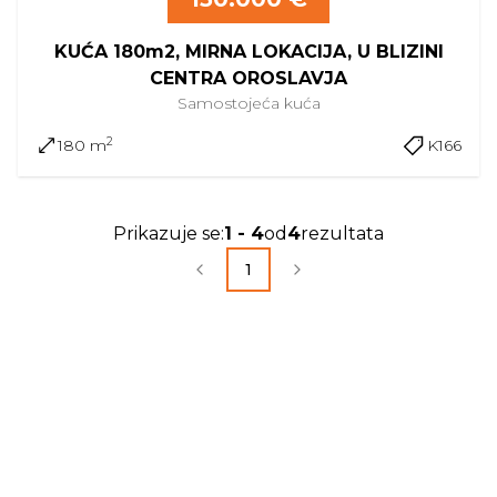
KUĆA 180m2, MIRNA LOKACIJA, U BLIZINI
CENTRA OROSLAVJA
Samostojeća
kuća
2
180 m
K166
Prikazuje se
:
1
-
4
od
4
rezultata
1