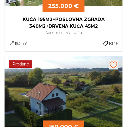
255.000 €
KUĆA 195M2+POSLOVNA ZGRADA
340M2+DRVENA KUĆA 45M2
Samostojeća
kuća
2
195 m
K149
Prodano
150.000 €