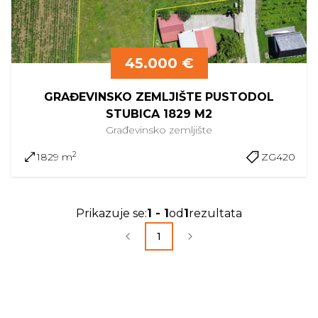
45.000 €
GRAĐEVINSKO ZEMLJIŠTE PUSTODOL
STUBICA 1829 M2
Građevinsko
zemljište
2
1829 m
ZG420
Prikazuje se
:
1
-
1
od
1
rezultata
1