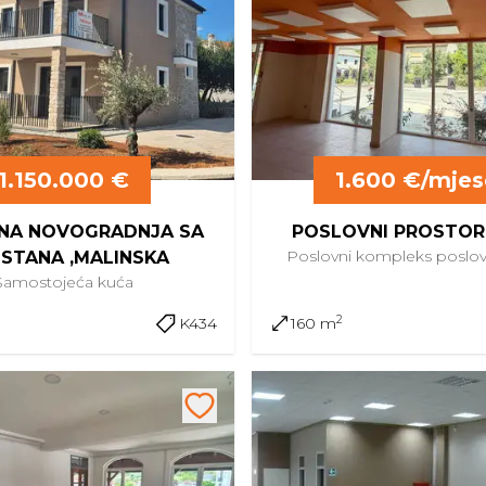
1.150.000 €
1.600 €/mjes
NA NOVOGRADNJA SA
POSLOVNI PROSTOR 
Poslovni kompleks
poslov
 STANA ,MALINSKA
Samostojeća
kuća
2
K434
160 m