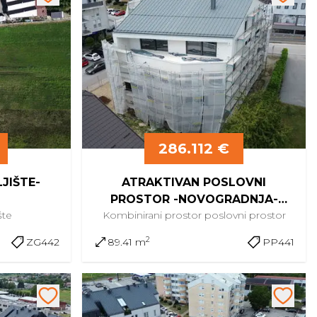
286.112 €
JIŠTE-
ATRAKTIVAN POSLOVNI
PROSTOR -NOVOGRADNJA-
šte
Kombinirani prostor
poslovni prostor
CENTAR KRAPINA
2
ZG442
89.41 m
PP441