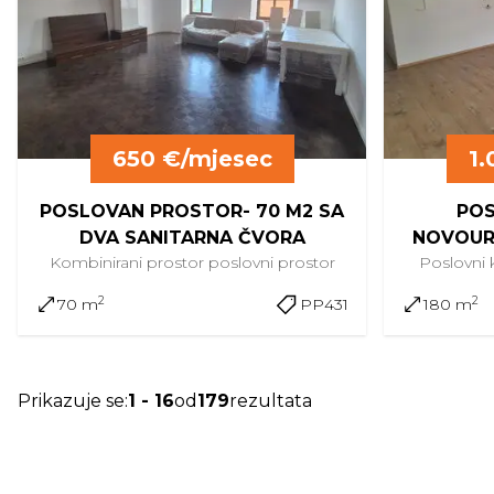
650 €/mjesec
1.
POSLOVAN PROSTOR- 70 M2 SA
POS
DVA SANITARNA ČVORA
NOVOUR
Kombinirani prostor
poslovni prostor
Poslovni
2
2
70 m
PP431
180 m
Prikazuje se
:
1
-
16
od
179
rezultata