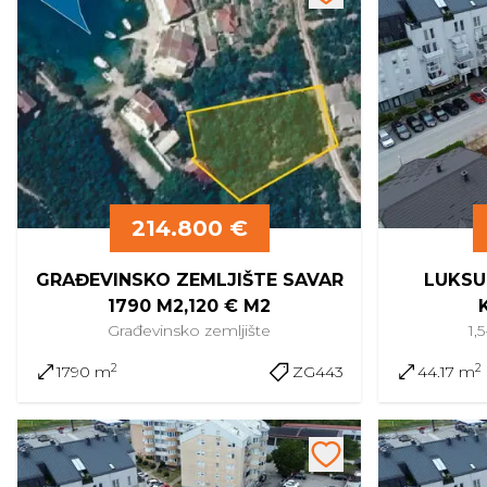
214.800 €
GRAĐEVINSKO ZEMLJIŠTE SAVAR
LUKSU
1790 M2,120 € M2
Građevinsko
zemljište
1,
2
2
1790 m
ZG443
44.17 m