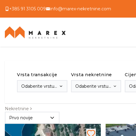
+385 91 3105 009
info@marex-nekretnine.com
Vrsta transakcije
Vrsta nekretnine
Cije
Odaberite vrstu
Odaberite vrstu
Oda
transakcije
nekretnine
Nekretnine
Prvo novije