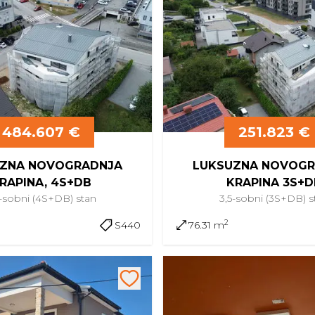
484.607 €
251.823 €
ZNA NOVOGRADNJA
LUKSUZNA NOVOGR
RAPINA, 4S+DB
KRAPINA 3S+D
5-sobni (4S+DB)
stan
3,5-sobni (3S+DB)
s
2
S440
76.31 m