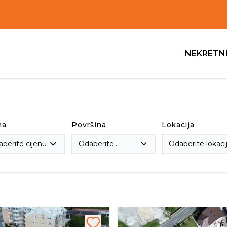
NEKRETN
na
Površina
Lokacija
berite cijenu
Odaberite
površinu