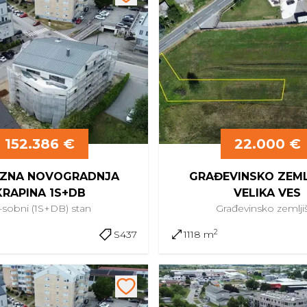
152.386 €
22.000 €
ZNA NOVOGRADNJA
GRAĐEVINSKO ZEML
KRAPINA 1S+DB
VELIKA VES
5-sobni (1S+DB)
stan
Građevinsko
zemlji
2
S437
1118 m