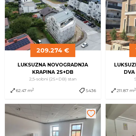
209.274 €
LUKSUZNA NOVOGRADNJA
LUKSUZ
KRAPINA 2S+DB
DVA
2,5-sobni (2S+DB)
stan
2
2
62.47 m
S436
211.87 m