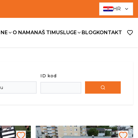
HR
INE
O NAMA
NAŠ TIM
USLUGE
BLOG
KONTAKT
ID kod