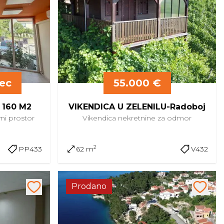
ec
55.000 €
160 M2
VIKENDICA U ZELENILU-Radoboj
ni prostor
Vikendica
nekretnine za odmor
2
PP433
62 m
V432
Prodano