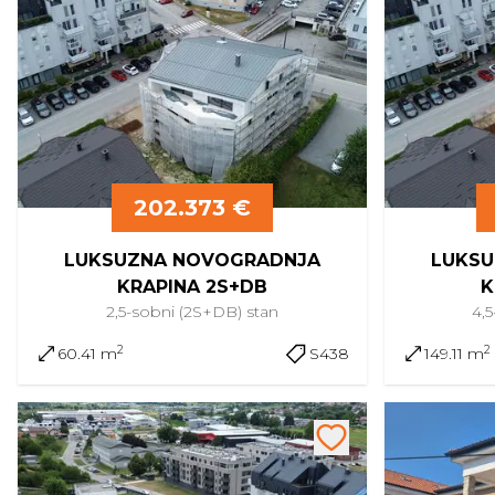
202.373 €
LUKSUZNA NOVOGRADNJA
LUKSU
KRAPINA 2S+DB
K
2,5-sobni (2S+DB)
stan
4,
2
2
60.41 m
S438
149.11 m