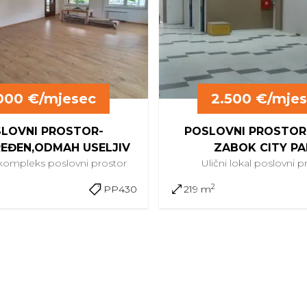
000 €/mjesec
2.500 €/mje
LOVNI PROSTOR-
POSLOVNI PROSTOR
EĐEN,ODMAH USELJIV
ZABOK CITY PA
 kompleks
poslovni prostor
Ulični lokal
poslovni p
2
PP430
219 m