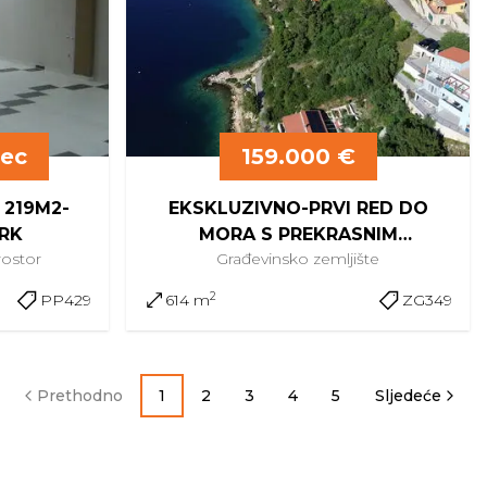
sec
159.000 €
 219M2-
EKSKLUZIVNO-PRVI RED DO
RK
MORA S PREKRASNIM
rostor
Građevinsko
zemljište
POGLEDOM I GRAĐEVINSKOM
DOZVOLOM
2
PP429
614 m
ZG349
Prethodno
1
2
3
4
5
Sljedeće