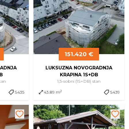
151.420 €
ADNJA
LUKSUZNA NOVOGRADNJA
B
KRAPINA 1S+DB
tan
1,5-sobni (1S+DB)
stan
2
S435
43.89 m
S439