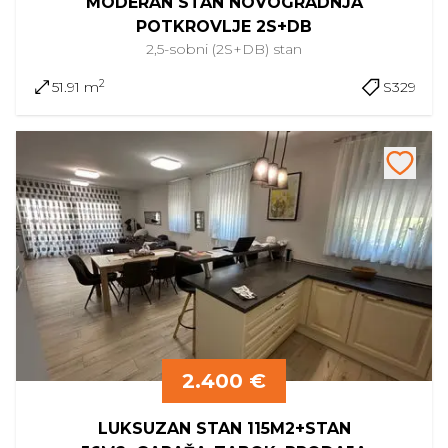
MODERAN STAN NOVOGRADNJA
POTKROVLJE 2S+DB
2,5-sobni (2S+DB)
stan
2
51.91 m
S329
2.400 €
LUKSUZAN STAN 115M2+STAN