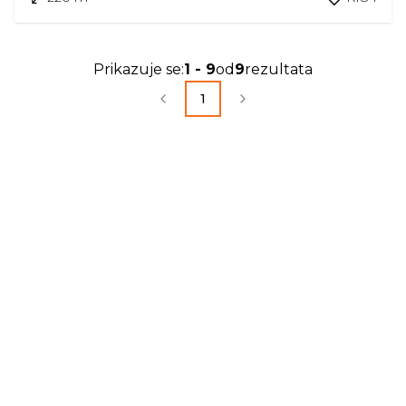
Prikazuje se
:
1
-
9
od
9
rezultata
1