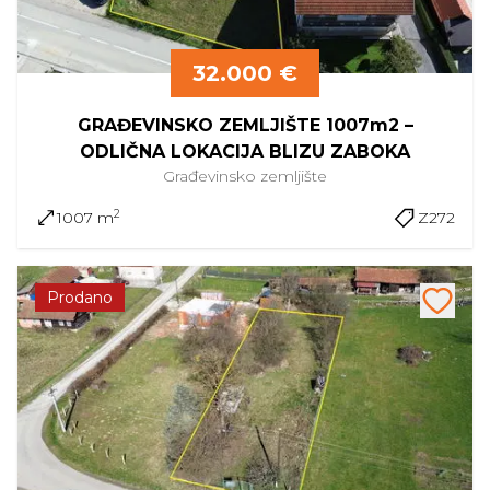
32.000 €
GRAĐEVINSKO ZEMLJIŠTE 1007m2 –
ODLIČNA LOKACIJA BLIZU ZABOKA
Građevinsko
zemljište
2
1007 m
Z272
Prodano