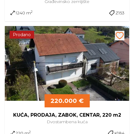
Građevinsko
zemljište
2
1240 m
Z153
Prodano
220.000 €
KUĆA, PRODAJA, ZABOK, CENTAR, 220 m2
Dvostambena
kuća
2
220 m
K184