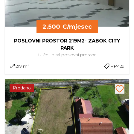
2.500 €/mjesec
POSLOVNI PROSTOR 219M2- ZABOK CITY
PARK
Ulični lokal
poslovni prostor
2
219 m
PP429
Prodano