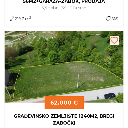
56M2+GARAŽA-ZABOK, PRODAJA
3,5-sobni (3S+DB)
stan
2
219.7 m
S151
62.000 €
GRAĐEVINSKO ZEMLJIŠTE 1240M2, BREGI
ZABOČKI