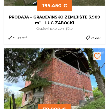
195.450 €
PRODAJA – GRAĐEVINSKO ZEMLJIŠTE 3.909
m² – LUG ZABOČKI
Građevinsko
zemljište
2
3909 m
ZG412