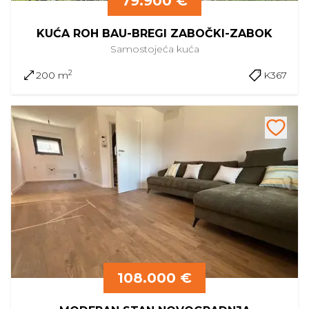
79.900 €
KUĆA ROH BAU-BREGI ZABOČKI-ZABOK
Samostojeća
kuća
2
200 m
K367
108.000 €