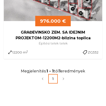
976.000 €
GRAĐEVINSKO ZEM. SA IDEJNIM
PROJEKTOM-12200M2-blizina toplica
Építési telek
telek
2
12200 m
ZG332
Megjelenítés
:
1
-
1
tól
1
eredmények
1