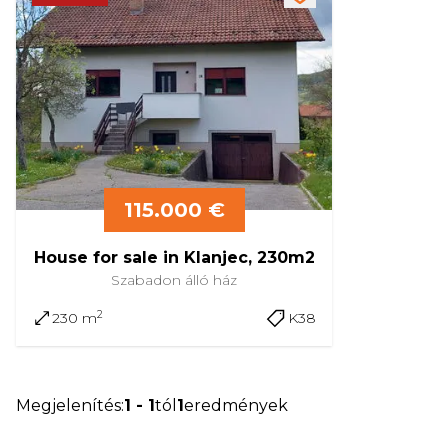
115.000 €
House for sale in Klanjec, 230m2
Szabadon álló
ház
2
230 m
K38
Megjelenítés
:
1
-
1
tól
1
eredmények