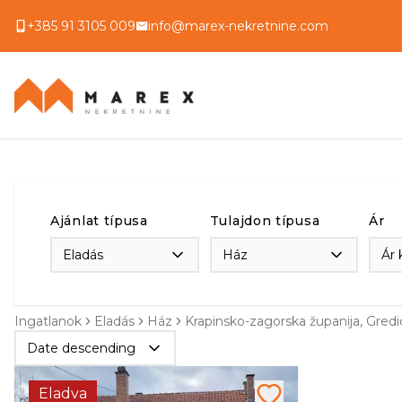
+385 91 3105 009
info@marex-nekretnine.com
Ajánlat típusa
Tulajdon típusa
Ár
Eladás
Ház
Ár 
Ingatlanok
Eladás
Ház
Krapinsko-zagorska županija, Gredi
Date descending
Eladva