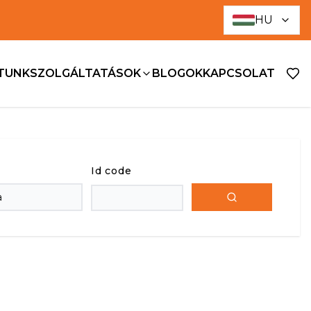
HU
ATUNK
SZOLGÁLTATÁSOK
BLOGOK
KAPCSOLAT
Id code