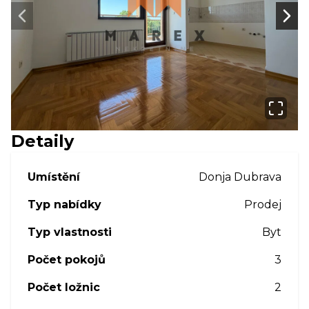
Next slide
Next
Detaily
Umístění
Donja Dubrava
Typ nabídky
Prodej
Typ vlastnosti
Byt
Počet pokojů
3
Počet ložnic
2