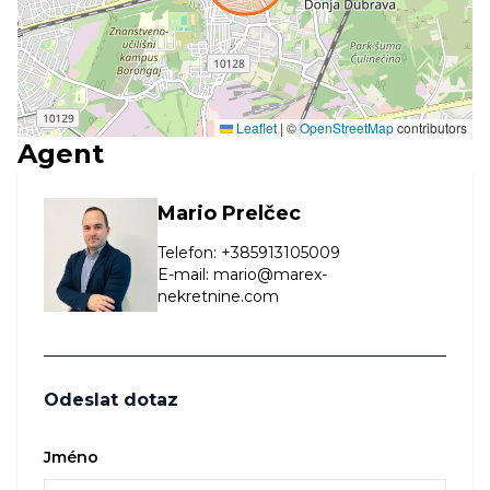
Leaflet
|
©
OpenStreetMap
contributors
Agent
Mario Prelčec
Telefon
:
+385913105009
E-mail
:
mario@marex-
nekretnine.com
Odeslat dotaz
Jméno