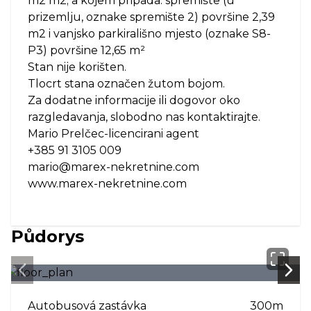
m2 m2; a kojem pripada: spremište (u
prizemlju, oznake spremište 2) površine 2,39
m2 i vanjsko parkirališno mjesto (oznake S8-
P3) površine 12,65 m²
Stan nije korišten.
Tlocrt stana označen žutom bojom.
Za dodatne informacije ili dogovor oko
razgledavanja, slobodno nas kontaktirajte.
Mario Prelčec-licencirani agent
+385 91 3105 009
mario@marex-nekretnine.com
www.marex-nekretnine.com
Půdorys
Next slide
Next
Autobusová zastávka
300m