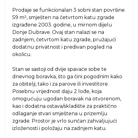
Prodaje se funkcionalan 3 sobni stan površine
59 m², smješten na četvrtom katu zgrade
izgrađene 2003. godine, u mirnom dijelu
Donje Dubrave. Ovaj stan nalazi se na
zadnjem, četvrtom katu zgrade, pružajući
dodatnu privatnost i predivan pogled na
okolicu.
Stan se sastoji od dvije spavaće sobe te
dnevnog boravka, što ga čini pogodnim kako
za obitelji, tako i za parove ili investitore.
Posebnu vrijednost daju 2 lođe, koja
omogućuju ugodan boravak na otvorenom,
kao i dodatna ostava/skladište za praktično
odlaganje stvari smještena u prizemlju
zgrade. Prostor je vrlo sunčan zahvaljujući
izloženosti i položaju na zadnjem katu.