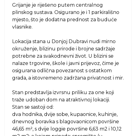
Grijanje je riješeno putem centralnog
plinskog sustava. Osigurano je i 1 parkirališno
mjesto, što je dodatna prednost za buduće
vlasnike.
Lokacija stana u Donjoj Dubravi nudi mirno
okruženje, blizinu prirode i brojne sadržaje
potrebne za svakodnevni život. U blizini se
nalaze trgovine, škole i javni prijevoz, čime je
osigurana odlična povezanost s ostatkom
grada, a istovremeno zadržana privatnost i mir.
Stan predstavlja izvrsnu priliku za one koji
traže udoban dom na atraktivnoj lokaciji.
Stan se sastoji od:
dva hodnika, dvije sobe, kupaonice, kuhinje,
dnevnog boravka s blagovaonicom površine
46,65 m², s dvije loggie površine 6,63 m2 i 10,12