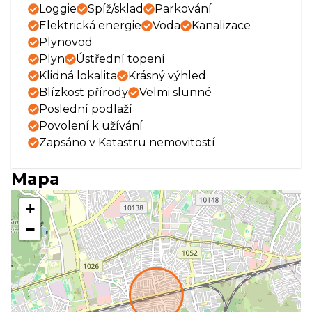
Loggie
Spíž/sklad
Parkování
Elektrická energie
Voda
Kanalizace
Plynovod
Plyn
Ústřední topení
Klidná lokalita
Krásný výhled
Blízkost přírody
Velmi slunné
Poslední podlaží
Povolení k užívání
Zapsáno v Katastru nemovitostí
Mapa
+
−