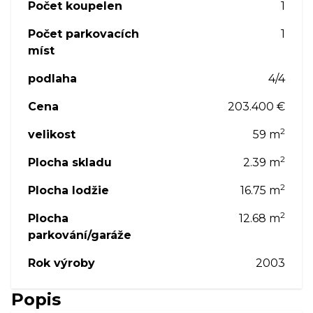
Počet koupelen
1
Počet parkovacích
1
míst
podlaha
4/4
Cena
203.400 €
2
velikost
59 m
2
Plocha skladu
2.39 m
2
Plocha lodžie
16.75 m
2
Plocha
12.68 m
parkování/garáže
Rok výroby
2003
Popis