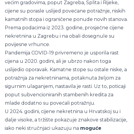
većim gradovima, poput Zagreba, Splita i Rijeke,
cijene su porasle uslijed povećane potražnje, niskih
kamatnih stopa i ograničene ponude novih stanova.
Prema podacima iz 2023. godine, prosječne cijene
nekretnina u Zagrebu i na obali dosegnule su
povijesne vrhunce.
Pandemija COVID-19 privremeno je usporila rast
cijena u 2020. godini, ali je ubrzo nakon toga
uslijedio oporavak. Kamatne stope su ostale niske, a
potražnja za nekretninama, potaknuta željom za
sigurnim ulaganjem, nastavila je rasti. Uz to, poticaji
poput subvencioniranih stambenih kredita za
mlade dodatno su povećali potražnju.
U 2024. godini, cijene nekretnina u Hrvatskoj su i
dalje visoke, a tržište pokazuje znakove stabilizacije,
iako neki stručnjaci ukazuju na
moguće