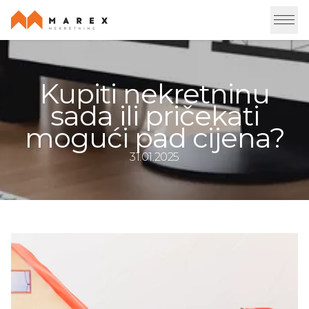
Kupiti nekretninu
sada ili pričekati
mogući pad cijena?
31.01.2025