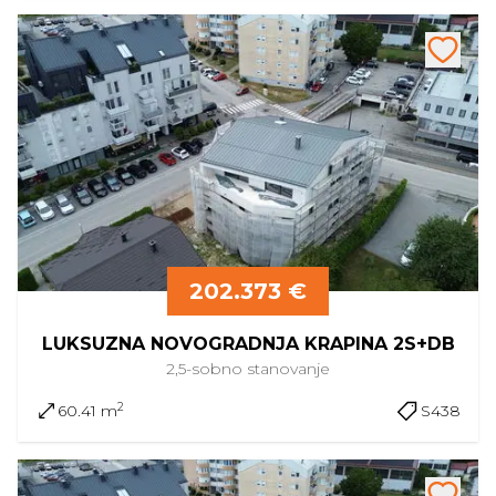
202.373 €
LUKSUZNA NOVOGRADNJA KRAPINA 2S+DB
2,5-sobno
stanovanje
2
60.41 m
S438