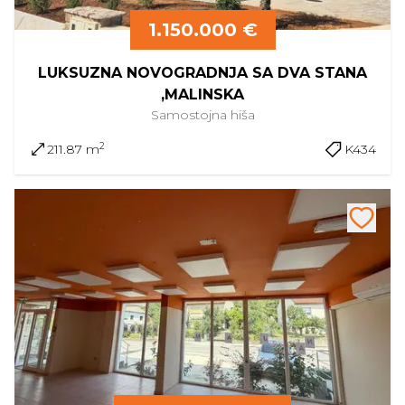
1.150.000 €
LUKSUZNA NOVOGRADNJA SA DVA STANA
,MALINSKA
Samostojna
hiša
2
211.87 m
K434