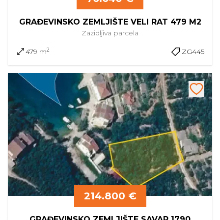
GRAĐEVINSKO ZEMLJIŠTE VELI RAT 479 M2
Zazidljiva
parcela
2
479 m
ZG445
214.800 €
GRAĐEVINSKO ZEMLJIŠTE SAVAR 1790