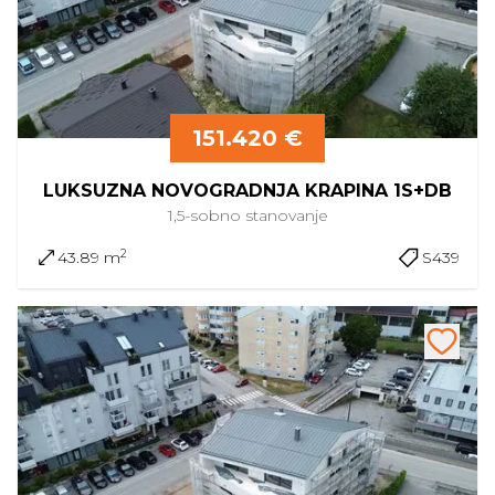
151.420 €
LUKSUZNA NOVOGRADNJA KRAPINA 1S+DB
1,5-sobno
stanovanje
2
43.89 m
S439