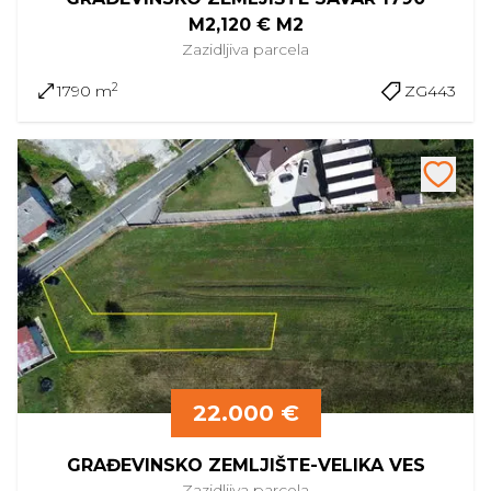
M2,120 € M2
Zazidljiva
parcela
2
1790 m
ZG443
22.000 €
GRAĐEVINSKO ZEMLJIŠTE-VELIKA VES
Zazidljiva
parcela