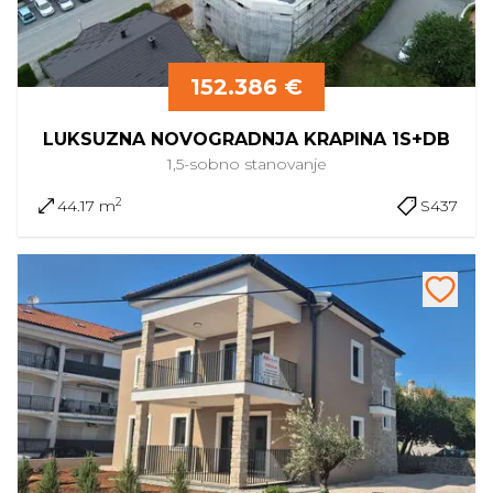
152.386 €
LUKSUZNA NOVOGRADNJA KRAPINA 1S+DB
1,5-sobno
stanovanje
2
44.17 m
S437