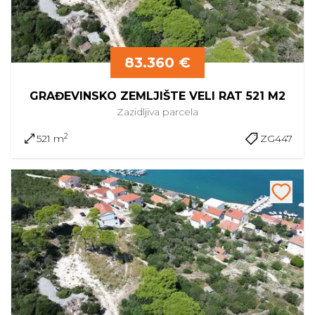
83.360 €
GRAĐEVINSKO ZEMLJIŠTE VELI RAT 521 M2
Zazidljiva
parcela
2
521 m
ZG447