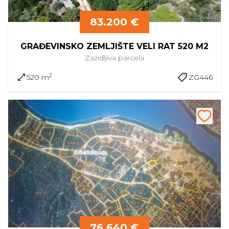
83.200 €
GRAĐEVINSKO ZEMLJIŠTE VELI RAT 520 M2
Zazidljiva
parcela
2
520 m
ZG446
76.640 €