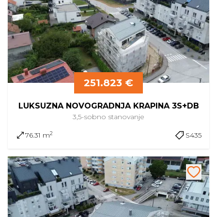
251.823 €
LUKSUZNA NOVOGRADNJA KRAPINA 3S+DB
3,5-sobno
stanovanje
2
76.31 m
S435