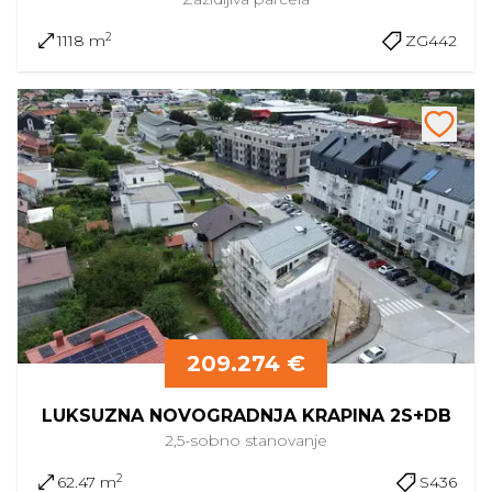
2
1118 m
ZG442
209.274 €
LUKSUZNA NOVOGRADNJA KRAPINA 2S+DB
2,5-sobno
stanovanje
2
62.47 m
S436