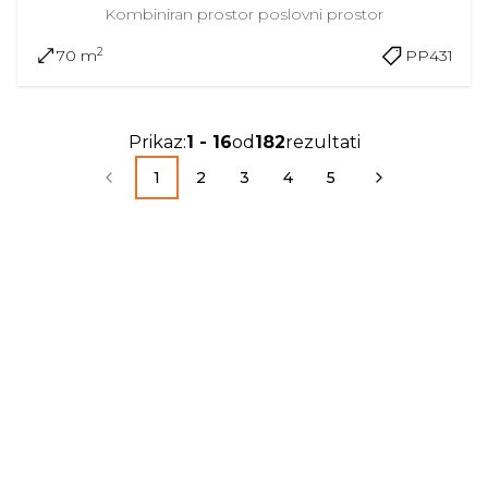
Kombiniran prostor
poslovni prostor
2
70 m
PP431
Prikaz
:
1
-
16
od
182
rezultati
1
2
3
4
5