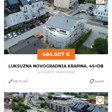
484.607 €
LUKSUZNA NOVOGRADNJA KRAPINA, 4S+DB
4,5-sobno
stanovanje
2
149.11 m
S440