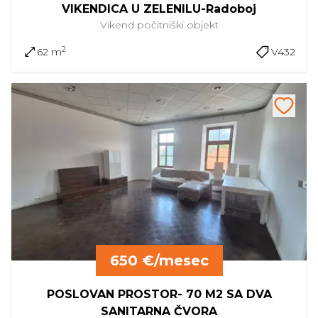
VIKENDICA U ZELENILU-Radoboj
Vikend
počitniški objekt
2
62 m
V432
650 €/mesec
POSLOVAN PROSTOR- 70 M2 SA DVA
SANITARNA ČVORA