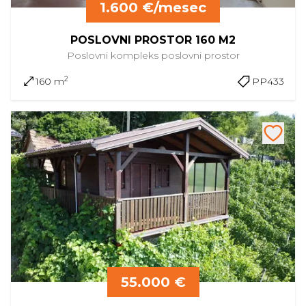
1.600 €/mesec
POSLOVNI PROSTOR 160 M2
Poslovni kompleks
poslovni prostor
2
160 m
PP433
55.000 €