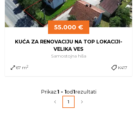
55.000 €
KUĆA ZA RENOVACIJU NA TOP LOKACIJI-
VELIKA VES
Samostojna
hiša
2
67 m
K417
Prikaz
:
1
-
1
od
1
rezultati
1