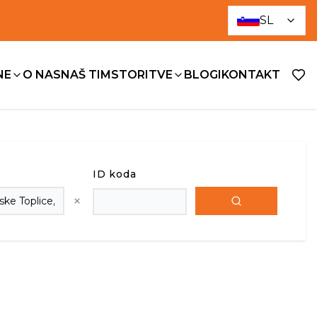
SL
NE
O NAS
NAŠ TIM
STORITVE
BLOGI
KONTAKT
ID koda