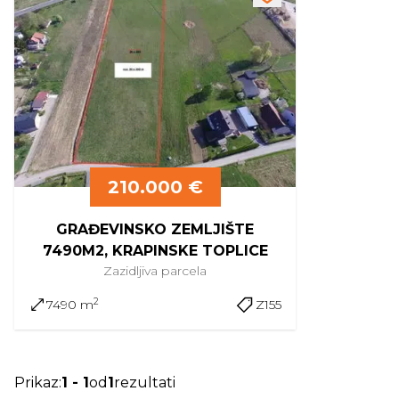
210.000 €
GRAĐEVINSKO ZEMLJIŠTE
7490M2, KRAPINSKE TOPLICE
Zazidljiva
parcela
2
7490 m
Z155
Prikaz
:
1
-
1
od
1
rezultati