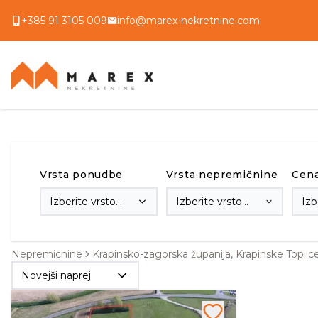
+385 91 3105 009
info@marex-nekretnine.com
Vrsta ponudbe
Vrsta nepremičnine
Cen
Izberite vrsto
Izberite vrsto
Izb
transakcije
nepremičnine
Nepremicnine
Krapinsko-zagorska županija, Krapinske Toplic
Novejši naprej