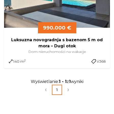
990.000 €
Luksuzna novogradnja s bazenom 5 m od
mora – Dugi otok
Dom
nieruchomości na wakacje
2
140 m
V368
Wyświetlanie
:
1
-
1
z
1
wyniki
1