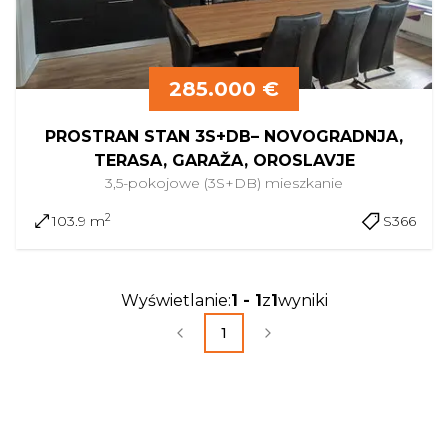
285.000 €
PROSTRAN STAN 3S+DB– NOVOGRADNJA,
TERASA, GARAŽA, OROSLAVJE
3,5-pokojowe (3S+DB)
mieszkanie
2
103.9 m
S366
Wyświetlanie
:
1
-
1
z
1
wyniki
1