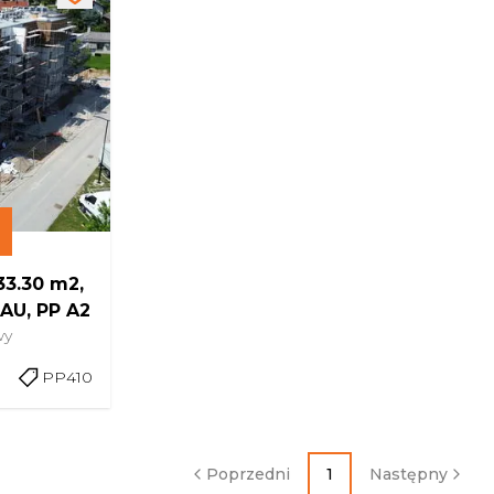
3.30 m2,
U, PP A2
wy
PP410
Poprzedni
1
Następny