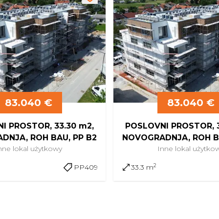
83.040 €
83.040 €
I PROSTOR, 33.30 m2,
POSLOVNI PROSTOR, 3
DNJA, ROH BAU, PP B2
NOVOGRADNJA, ROH BA
nne
lokal użytkowy
Inne
lokal użytko
2
PP409
33.3 m