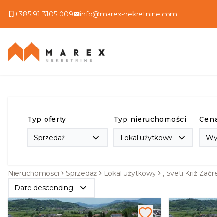
+385 91 3105 009
info@marex-nekretnine.com
Typ oferty
Typ nieruchomości
Cen
Sprzedaż
Lokal użytkowy
Wy
Nieruchomosci
Sprzedaż
Lokal użytkowy
, Sveti Križ Začr
Date descending