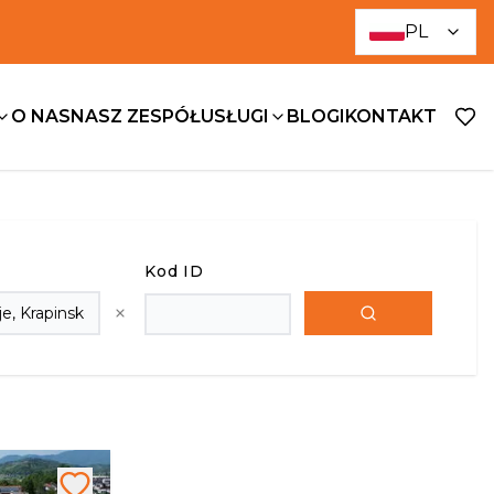
PL
O NAS
NASZ ZESPÓŁ
USŁUGI
BLOGI
KONTAKT
Kod ID