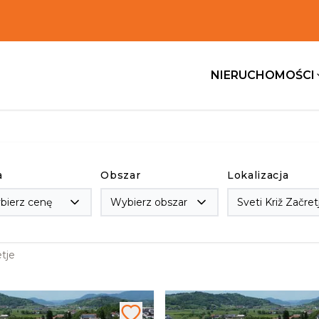
NIERUCHOMOŚCI
a
Obszar
Lokalizacja
bierz cenę
Wybierz obszar
etje