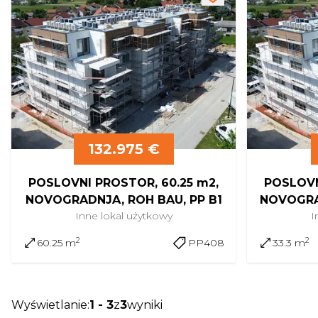
132.975 €
POSLOVNI PROSTOR, 60.25 m2,
POSLOVN
NOVOGRADNJA, ROH BAU, PP B1
NOVOGRA
Inne
lokal użytkowy
I
2
2
60.25 m
PP408
33.3 m
Wyświetlanie
:
1
-
3
z
3
wyniki