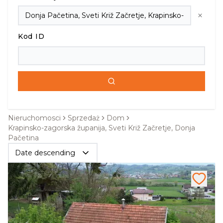
Kod ID
Nieruchomosci
Sprzedaż
Dom
Krapinsko-zagorska županija, Sveti Križ Začretje, Donja
Pačetina
Date descending