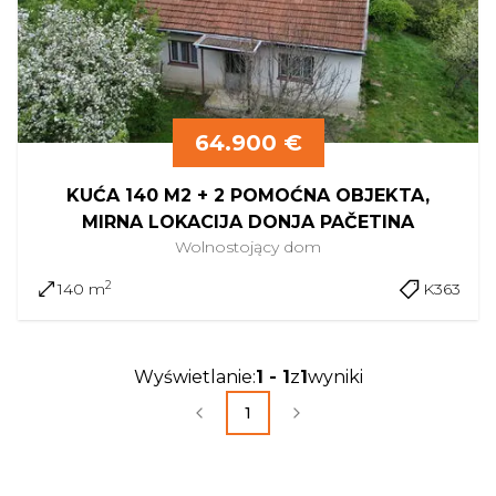
64.900 €
KUĆA 140 M2 + 2 POMOĆNA OBJEKTA,
MIRNA LOKACIJA DONJA PAČETINA
Wolnostojący
dom
2
140 m
K363
Wyświetlanie
:
1
-
1
z
1
wyniki
1