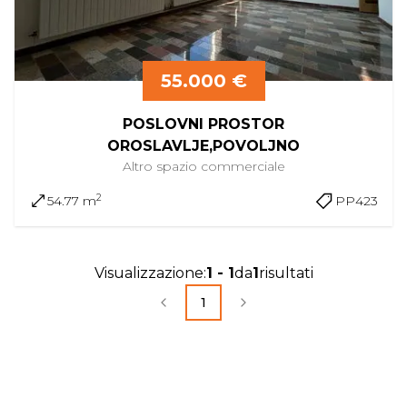
55.000 €
POSLOVNI PROSTOR
OROSLAVLJE,POVOLJNO
Altro
spazio commerciale
2
54.77 m
PP423
Visualizzazione
:
1
-
1
da
1
risultati
1